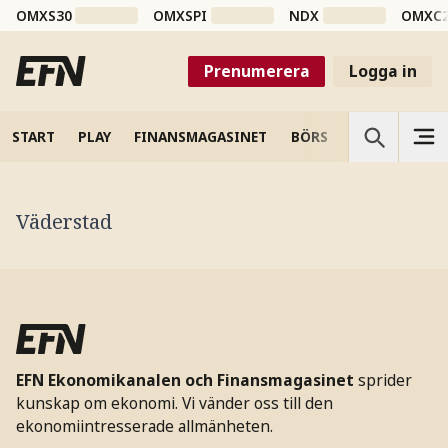
OMXS30
OMXSPI
NDX
OMXC
Prenumerera
Logga in
START
PLAY
FINANSMAGASINET
BÖRS
VETENSKAP
Väderstad
EFN Ekonomikanalen och Finansmagasinet
sprider
kunskap om ekonomi. Vi vänder oss till den
ekonomiintresserade allmänheten.