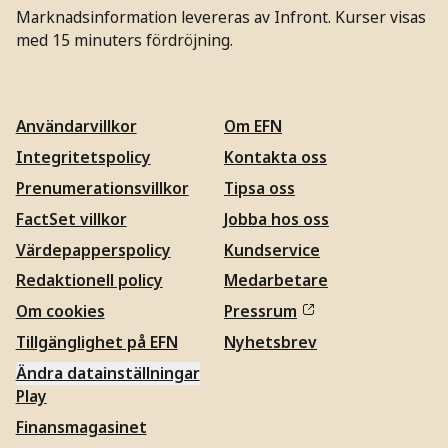
Marknadsinformation levereras av Infront. Kurser visas
med 15 minuters fördröjning.
Användarvillkor
Om EFN
Integritetspolicy
Kontakta oss
Prenumerationsvillkor
Tipsa oss
FactSet villkor
Jobba hos oss
Värdepapperspolicy
Kundservice
Redaktionell policy
Medarbetare
Om cookies
Pressrum
Tillgänglighet på EFN
Nyhetsbrev
Ändra datainställningar
Play
Finansmagasinet