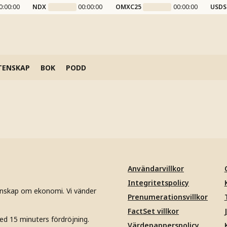
0:00:00
NDX
00:00:00
OMXC25
00:00:00
USDS
TENSKAP
BOK
PODD
Användarvillkor
Integritetspolicy
unskap om ekonomi. Vi vänder
Prenumerationsvillkor
FactSet villkor
ed 15 minuters fördröjning.
Värdepapperspolicy