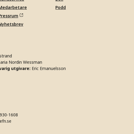
Medarbetare
Podd
Pressrum
Nyhetsbrev
strand
aria Nordin Wessman
arig utgivare:
Eric Emanuelsson
930-1608
efn.se