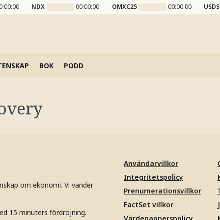
0:00:00
NDX
00:00:00
OMXC25
00:00:00
USDS
TENSKAP
BOK
PODD
overy
Användarvillkor
Integritetspolicy
unskap om ekonomi. Vi vänder
Prenumerationsvillkor
FactSet villkor
ed 15 minuters fördröjning.
Värdepapperspolicy