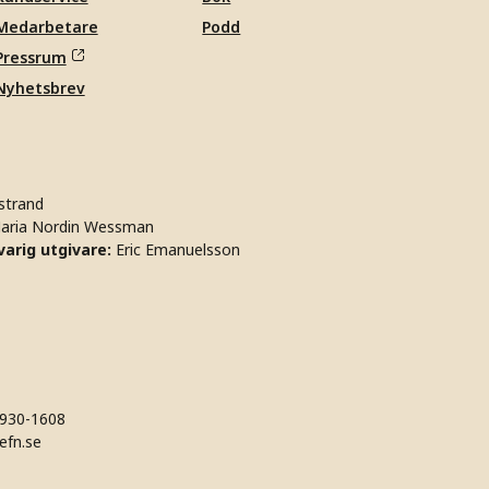
Medarbetare
Podd
Pressrum
Nyhetsbrev
strand
aria Nordin Wessman
arig utgivare:
Eric Emanuelsson
930-1608
efn.se