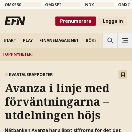
OMXS30
OMXSPI
NDX
OMXC
Prenumerera
Logga in
START
PLAY
FINANSMAGASINET
BÖRS
VETENSKAP
TOPPNYHETER
:
KVARTALSRAPPORTER
Avanza i linje med
förväntningarna –
utdelningen höjs
Nätbanken Avanza har släppt siffrorna för det det