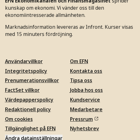
EFN Ekonomikanalen och Finansmagasinet
sprider
kunskap om ekonomi. Vi vänder oss till den
ekonomiintresserade allmänheten.
Marknadsinformation levereras av Infront. Kurser visas
med 15 minuters fördröjning.
Användarvillkor
Om EFN
Integritetspolicy
Kontakta oss
Prenumerationsvillkor
Tipsa oss
FactSet villkor
Jobba hos oss
Värdepapperspolicy
Kundservice
Redaktionell policy
Medarbetare
Om cookies
Pressrum
Tillgänglighet på EFN
Nyhetsbrev
Ändra datainställningar