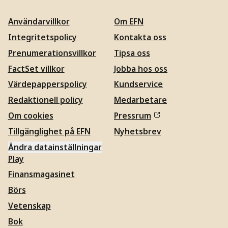
Användarvillkor
Om EFN
Integritetspolicy
Kontakta oss
Prenumerationsvillkor
Tipsa oss
FactSet villkor
Jobba hos oss
Värdepapperspolicy
Kundservice
Redaktionell policy
Medarbetare
Om cookies
Pressrum
Tillgänglighet på EFN
Nyhetsbrev
Ändra datainställningar
Play
Finansmagasinet
Börs
Vetenskap
Bok