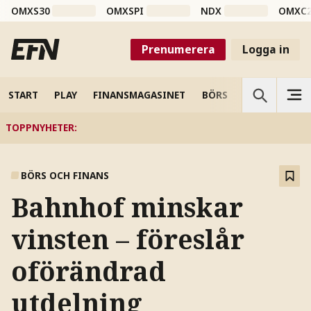
OMXS30
OMXSPI
NDX
OMXC
Prenumerera
Logga in
START
PLAY
FINANSMAGASINET
BÖRS
VETENSKAP
TOPPNYHETER
:
BÖRS OCH FINANS
Bahnhof minskar
vinsten – föreslår
oförändrad
utdelning