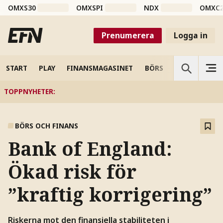
OMXS30
OMXSPI
NDX
OMXC
Prenumerera
Logga in
START
PLAY
FINANSMAGASINET
BÖRS
VETENSKAP
TOPPNYHETER
:
BÖRS OCH FINANS
Bank of England:
Ökad risk för
”kraftig korrigering”
Riskerna mot den finansiella stabiliteten i