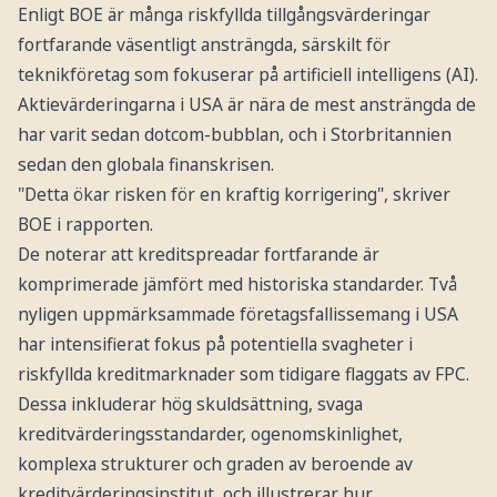
Enligt BOE är många riskfyllda tillgångsvärderingar
fortfarande väsentligt ansträngda, särskilt för
teknikföretag som fokuserar på artificiell intelligens (AI).
Aktievärderingarna i USA är nära de mest ansträngda de
har varit sedan dotcom-bubblan, och i Storbritannien
sedan den globala finanskrisen.
"Detta ökar risken för en kraftig korrigering", skriver
BOE i rapporten.
De noterar att kreditspreadar fortfarande är
komprimerade jämfört med historiska standarder. Två
nyligen uppmärksammade företagsfallissemang i USA
har intensifierat fokus på potentiella svagheter i
riskfyllda kreditmarknader som tidigare flaggats av FPC.
Dessa inkluderar hög skuldsättning, svaga
kreditvärderingsstandarder, ogenomskinlighet,
komplexa strukturer och graden av beroende av
kreditvärderingsinstitut, och illustrerar hur