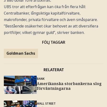
3 880 dollar före årsskiftet.
UBS tror att efterfrågan kan öka från flera håll:
Centralbanker, långsiktiga kapitalförvaltare,
makrofonder, privata förvaltare och även småsparare.
”Bestående osäkerhet ökar behovet av att diversifiera
portföljer, vilket gynnar guld”, skriver banken.
FÖLJ TAGGAR
Goldman Sachs
RELATERAT
BANK
Amerikanska storbankerna slog
förväntningarna
WALL STREET