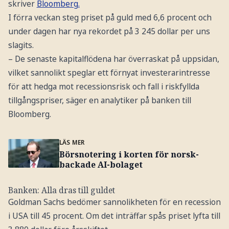
skriver
Bloomberg.
I förra veckan steg priset på guld med 6,6 procent och
under dagen har nya rekordet på 3 245 dollar per uns
slagits.
– De senaste kapitalflödena har överraskat på uppsidan,
vilket sannolikt speglar ett förnyat investerarintresse
för att hedga mot recessionsrisk och fall i riskfyllda
tillgångspriser, säger en analytiker på banken till
Bloomberg.
LÄS MER
Börsnotering i korten för norsk-
backade AI-bolaget
Banken: Alla dras till guldet
Goldman Sachs bedömer sannolikheten för en recession
i USA till 45 procent. Om det inträffar spås priset lyfta till