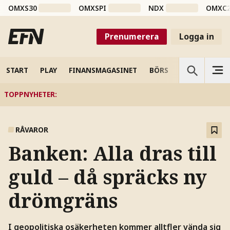
OMXS30
OMXSPI
NDX
OMXC
Prenumerera
Logga in
START
PLAY
FINANSMAGASINET
BÖRS
VETENSKAP
TOPPNYHETER
:
RÅVAROR
Banken: Alla dras till
guld – då spräcks ny
drömgräns
I geopolitiska osäkerheten kommer alltfler vända sig