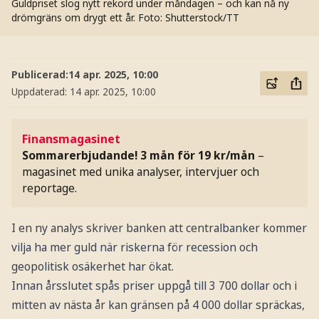
Guldpriset slog nytt rekord under måndagen – och kan nå ny
drömgräns om drygt ett år.
Foto: Shutterstock/TT
Publicerad:
14 apr. 2025, 10:00
Uppdaterad:
14 apr. 2025, 10:00
Finansmagasinet
Sommarerbjudande! 3 mån för 19 kr/mån
–
magasinet med unika analyser, intervjuer och
reportage.
I en ny analys skriver banken att centralbanker kommer
vilja ha mer guld när riskerna för recession och
geopolitisk osäkerhet har ökat.
Innan årsslutet spås priser uppgå till 3 700 dollar och i
mitten av nästa år kan gränsen på 4 000 dollar spräckas,