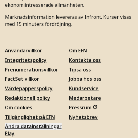
ekonomiintresserade allmänheten.
Marknadsinformation levereras av Infront. Kurser visas
med 15 minuters fördröjning.
Användarvillkor
Om EFN
Integritetspolicy
Kontakta oss
Prenumerationsvillkor
Tipsa oss
FactSet villkor
Jobba hos oss
Värdepapperspolicy
Kundservice
Redaktionell policy
Medarbetare
Om cookies
Pressrum
Tillgänglighet på EFN
Nyhetsbrev
Ändra datainställningar
Play