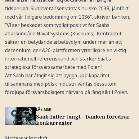
tidsperiod. Slutleveranser väntas nu ske 2038, jämfört
med vår tidigare bedömning om 2036”, skriver banken.
”Vi ser beskedet som tydligt positivt för Saabs
affärsområde Naval Systems (Kockums). Kontraktet
säkrar en betydande arbetsvolym under mer än ett
decennium, ger A26-plattformen ytterligare en viktig
internationell referenskund och stärker Saabs
strategiska försvarssamarbete med Polen”.
Att Saab har åtagit sig att bygga upp kapacitet
tillsammans med polsk industri väntas dessutom
fördjupa försvarsbolagets närvaro på lång sikt i Polen.
LÄS MER
Saab faller tungt – banken föredrar
konkurrenter
Motiverat kurslyft