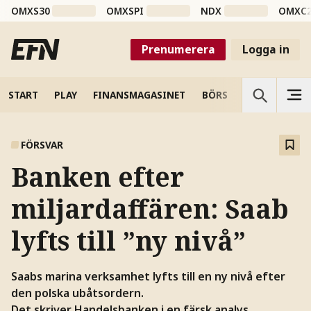
OMXS30
OMXSPI
NDX
OMXC
Prenumerera
Logga in
START
PLAY
FINANSMAGASINET
BÖRS
VETENSKAP
FÖRSVAR
Banken efter
miljardaffären: Saab
lyfts till ”ny nivå”
Saabs marina verksamhet lyfts till en ny nivå efter
den polska ubåtsordern.
Det skriver Handelsbanken i en färsk analys.