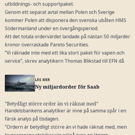
utbildnings- och supportpaket.
Genom ett separat avtal mellan Polen och Sverige
kommer Polen att disponera den svenska ubåten HMS
Södermanland under en övergångsperiod.
Att det totala ordervärdet landade på nästan 50 miljarder
kronor överraskade Pareto Securities.
”Vi räknade inte med ett lika stort paket för vapen och
service”, skrev analytikern Thomas Blikstad till EFN då.
LÄS MER
Ny miljardorder för Saab
”Betydligt större order än vi räknat med”
Handelsbankens analytiker är inne på samma spår i en
färsk analys på tisdagen.
”Ordern är betydligt större än vi hade räknat med, men
leveranserna sträcker sig också över en längre