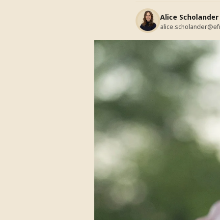
Alice Scholander
alice.scholander@ef