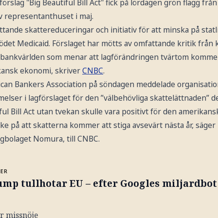
slag "Big Beautiful Bill Act" fick på lördagen grön flagg frå
v representanthuset i maj.
ande skattereduceringar och initiativ för att minska på statli
tödet Medicaid. Förslaget har mötts av omfattande kritik från
 bankvärlden som menar att lagförändringen tvärtom kommer 
ikansk ekonomi, skriver
CNBC
.
rican Bankers Association på söndagen meddelade organisation
ser i lagförslaget för den ”välbehövliga skattelättnaden” de
tiful Bill Act utan tvekan skulle vara positivt för den amerik
 på att skatterna kommer att stiga avsevärt nästa år, säger 
gbolaget Nomura, till CNBC.
MER
mp tullhotar EU – efter Googles miljardbot
r missnöje