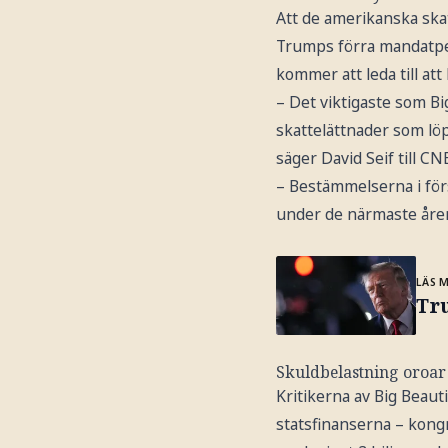
Att de amerikanska ska
Trumps förra mandatperi
kommer att leda till at
– Det viktigaste som Bi
skattelättnader som löpe
säger David Seif till CN
– Bestämmelserna i för
under de närmaste åren
LÄS 
Tr
Skuldbelastning oroar
Kritikerna av Big Beaut
statsfinanserna – kong