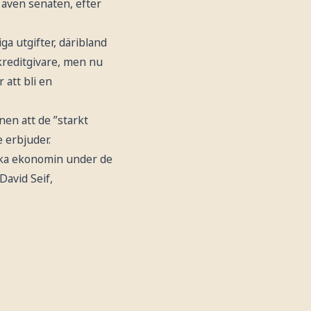
n även senaten, efter
ga utgifter, däribland
 kreditgivare, men nu
att bli en
en att de ”starkt
 erbjuder.
anska ekonomin under de
David Seif,