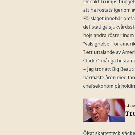
Donald Trumps budgetför
att ha röstats igenom a
Förslaget innebär omfatt
det statliga sjukvårdss
höjs andra röster inom
"välsignelse" för amer
I ett uttalande av Ame
stöder” många bestämmel
– Jag tror att Big Beau
närmaste åren med tanke
chefsekonom på holdin
LÄS 
Tru
Ökat skattetryck väcke