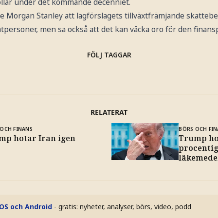
ollar under det kommande decenniet.
de Morgan Stanley att lagförslagets tillväxtfrämjande skatte
tpersoner, men sa också att det kan väcka oro för den finansp
FÖLJ TAGGAR
RELATERAT
OCH FINANS
BÖRS OCH FIN
mp hotar Iran igen
Trump ho
procentig
läkemedel
iOS och Android
- gratis: nyheter, analyser, börs, video, podd