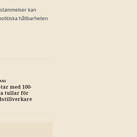
bestämmelser kan
olitiska hållbarheten.
ANS
tar med 100-
a tullar för
stillverkare