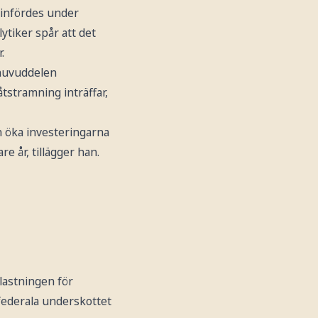
 infördes under
ytiker spår att det
.
 huvuddelen
åtstramning inträffar,
n öka investeringarna
 år, tillägger han.
lastningen för
federala underskottet