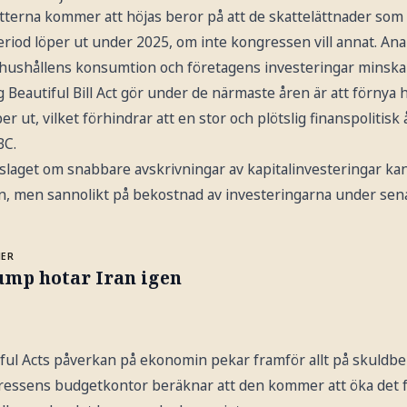
tterna kommer att höjas beror på att de skattelättnader som
od löper ut under 2025, om inte kongressen vill annat. Anal
t hushållens konsumtion och företagens investeringar minskar
g Beautiful Bill Act gör under de närmaste åren är att förnya
r ut, vilket förhindrar att en stor och plötslig finanspolitisk 
BC.
slaget om snabbare avskrivningar av kapitalinvesteringar ka
, men sannolikt på bekostnad av investeringarna under senare
MER
ump hotar Iran igen
iful Acts påverkan på ekonomin pekar framför allt på skuldbe
ressens budgetkontor beräknar att den kommer att öka det 