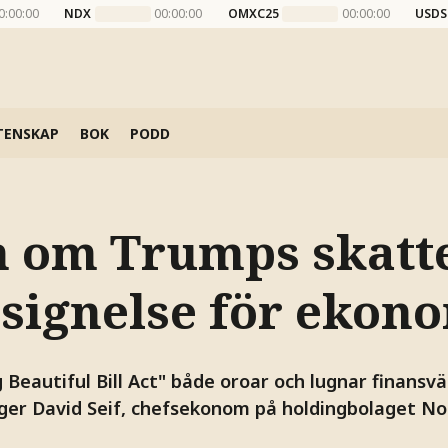
0:00:00
NDX
00:00:00
OMXC25
00:00:00
USDS
TENSKAP
BOK
PODD
 om Trumps skatt
lsignelse för ekon
Beautiful Bill Act" både oroar och lugnar finansvä
äger David Seif, chefsekonom på holdingbolaget No