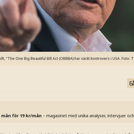
iellt, "The One Big Beautiful Bill Act (OBBBA) har väckt kontrovers i USA.
Foto: 
 mån för 19 kr/mån
– magasinet med unika analyser, intervjuer oc