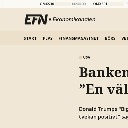
OMXS30
00:00:00
OMXSPI
0
START
PLAY
FINANSMAGASINET
BÖRS
VE
USA
Banken
”En vä
Donald Trumps "Big 
tvekan positivt" s