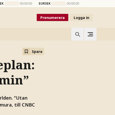
EK
00:00:00
EURSEK
00:00:00
Prenumerera
Logga in
Spara
eplan:
omin”
rlden. "Utan
mura, till CNBC