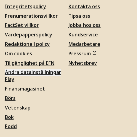
Integritetspolicy
Kontakta oss
Prenumerationsvillkor
Tipsa oss
FactSet villkor
Jobba hos oss
Värdepapperspolicy
Kundservice
Redaktionell policy
Medarbetare
Om cookies
Pressrum
Tillgänglighet på EFN
Nyhetsbrev
Ändra datainställningar
Play
Finansmagasinet
Börs
Vetenskap
Bok
Podd