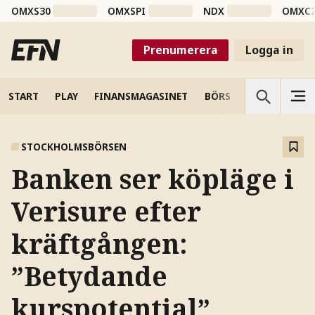
OMXS30
OMXSPI
NDX
OMXC
Prenumerera
Logga in
START
PLAY
FINANSMAGASINET
BÖRS
VETENSKAP
STOCKHOLMSBÖRSEN
Banken ser köpläge i
Verisure efter
kräftgången:
”Betydande
kurspotential”