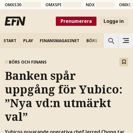
OMXS30
OMXSPI
NDX
OMXC
Prenumerera
Logga in
START
PLAY
FINANSMAGASINET
BÖRS
VETENSKAP
BÖRS OCH FINANS
Banken spår
uppgång för Yubico:
”Nya vd:n utmärkt
val”
Yubicos nuvarande operativa chef Jerred Chong tar