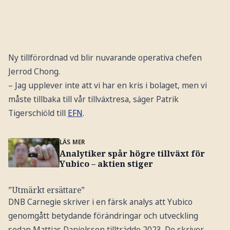
Ny tillförordnad vd blir nuvarande operativa chefen
Jerrod Chong.
– Jag upplever inte att vi har en kris i bolaget, men vi
måste tillbaka till vår tillväxtresa, säger Patrik
Tigerschiöld till
EFN
.
LÄS MER
Analytiker spår högre tillväxt för
Yubico – aktien stiger
”Utmärkt ersättare”
DNB Carnegie skriver i en färsk analys att Yubico
genomgått betydande förändringar och utveckling
sedan Mattias Danielsson tillträdde 2023. De skriver