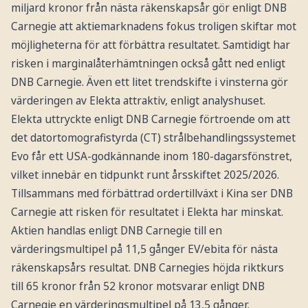
miljard kronor från nästa räkenskapsår gör enligt DNB
Carnegie att aktiemarknadens fokus troligen skiftar mot
möjligheterna för att förbättra resultatet. Samtidigt har
risken i marginalåterhämtningen också gått ned enligt
DNB Carnegie. Även ett litet trendskifte i vinsterna gör
värderingen av Elekta attraktiv, enligt analyshuset.
Elekta uttryckte enligt DNB Carnegie förtroende om att
det datortomografistyrda (CT) strålbehandlingssystemet
Evo får ett USA-godkännande inom 180-dagarsfönstret,
vilket innebär en tidpunkt runt årsskiftet 2025/2026.
Tillsammans med förbättrad ordertillväxt i Kina ser DNB
Carnegie att risken för resultatet i Elekta har minskat.
Aktien handlas enligt DNB Carnegie till en
värderingsmultipel på 11,5 gånger EV/ebita för nästa
räkenskapsårs resultat. DNB Carnegies höjda riktkurs
till 65 kronor från 52 kronor motsvarar enligt DNB
Carnegie en värderingsmultipel på 13,5 gånger.