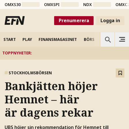
OMXS30
OMXSPI
NDX
OMXC
Prenumerera
Logga in
START
PLAY
FINANSMAGASINET
BÖRS
VETENSKAP
TOPPNYHETER
:
STOCKHOLMSBÖRSEN
Bankjätten höjer
Hemnet – här
är dagens rekar
UBS höjer sin rekommendation för Hemnet till