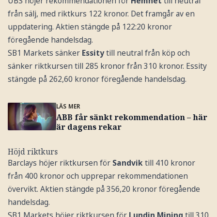
UBS höjer rekommendationen för
Hemnet
till neutral
från sälj, med riktkurs 122 kronor. Det framgår av en
uppdatering. Aktien stängde på 122:20 kronor
föregående handelsdag.
SB1 Markets sänker
Essity
till neutral från köp och
sänker riktkursen till 285 kronor från 310 kronor. Essity
stängde på 262,60 kronor föregående handelsdag.
LÄS MER
ABB får sänkt rekommendation – här
är dagens rekar
Höjd riktkurs
Barclays höjer riktkursen för
Sandvik
till 410 kronor
från 400 kronor och upprepar rekommendationen
övervikt. Aktien stängde på 356,20 kronor föregående
handelsdag.
SB1 Markets höjer riktkursen för
Lundin Mining
till 310