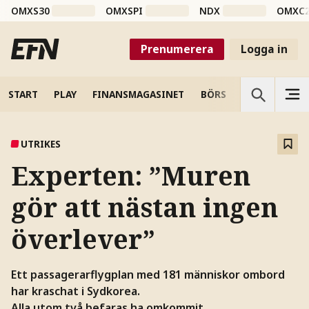
OMXS30
OMXSPI
NDX
OMXC
Prenumerera
Logga in
START
PLAY
FINANSMAGASINET
BÖRS
VETENSKAP
UTRIKES
Experten: ”Muren
gör att nästan ingen
överlever”
Ett passagerarflygplan med 181 människor ombord
har kraschat i Sydkorea.
Alla utom två befaras ha omkommit.