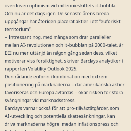
överdriven optimism vid millennieskiftets it-bubbla.
Och nu är det dags igen. De senaste årens breda
uppgångar har återigen placerat aktier i ett ”euforiskt
territorium”.
– Intressant nog, med många som drar paralleller
mellan AI-revolutionen och it-bubblan på 2000-talet, är
EEI nu mer uttänjd än någon gång sedan dess, vilket
motiverar viss försiktighet, skriver Barclays analytiker i
rapporten Volatility Outlook 2025.
Den rådande euforin i kombination med extrem
positionering på marknaderna – där amerikanska aktier
favoriseras och Europa avfärdas – ökar risken för stora
svängningar vid marknadsstress.
Barclays varnar också för att pro-tillväxtåtgärder, som
AI-utveckling och potentiella skattesänkningar, kan
driva marknaderna högre, medan inflationspress och