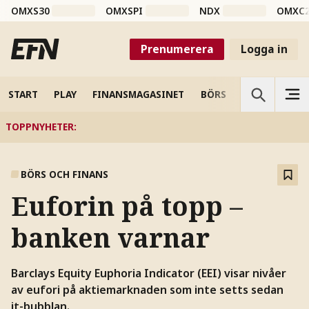
OMXS30
OMXSPI
NDX
OMXC
Prenumerera
Logga in
START
PLAY
FINANSMAGASINET
BÖRS
VETENSKAP
TOPPNYHETER
:
BÖRS OCH FINANS
Euforin på topp –
banken varnar
Barclays Equity Euphoria Indicator (EEI) visar nivåer
av eufori på aktiemarknaden som inte setts sedan
it-bubblan.