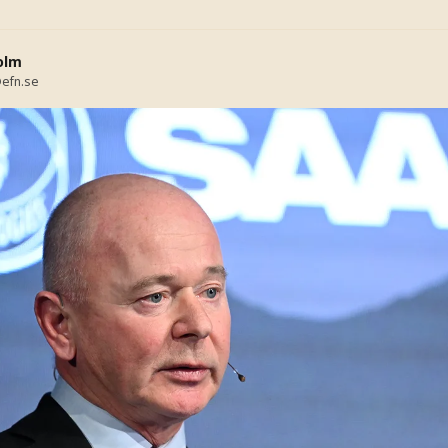
olm
efn.se