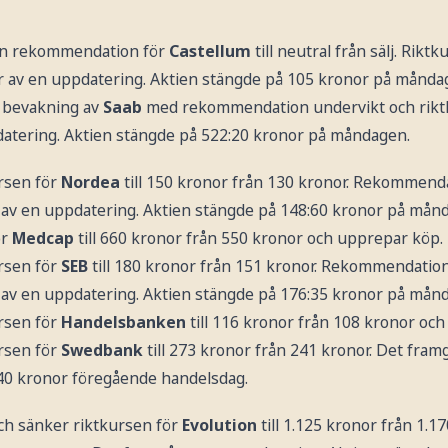
in rekommendation för
Castellum
till neutral från sälj. Riktk
r av en uppdatering. Aktien stängde på 105 kronor på månda
r bevakning av
Saab
med rekommendation undervikt och riktk
atering. Aktien stängde på 522:20 kronor på måndagen.
rsen för
Nordea
till 150 kronor från 130 kronor. Rekommend
av en uppdatering. Aktien stängde på 148:60 kronor på mån
ör
Medcap
till 660 kronor från 550 kronor och upprepar köp.
rsen för
SEB
till 180 kronor från 151 kronor. Rekommendatio
av en uppdatering. Aktien stängde på 176:35 kronor på mån
rsen för
Handelsbanken
till 116 kronor från 108 kronor oc
rsen för
Swedbank
till 273 kronor från 241 kronor. Det fram
40 kronor föregående handelsdag.
ch sänker riktkursen för
Evolution
till 1.125 kronor från 1.17