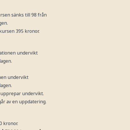
ursen sänks till 98 från
gen.
ursen 395 kronor.
ationen undervikt
dagen.
nen undervikt
dagen.
h upprepar undervikt.
går av en uppdatering.
0 kronor.