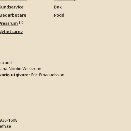
Kundservice
Bok
Medarbetare
Podd
Pressrum
Nyhetsbrev
strand
aria Nordin Wessman
arig utgivare:
Eric Emanuelsson
930-1608
efn.se