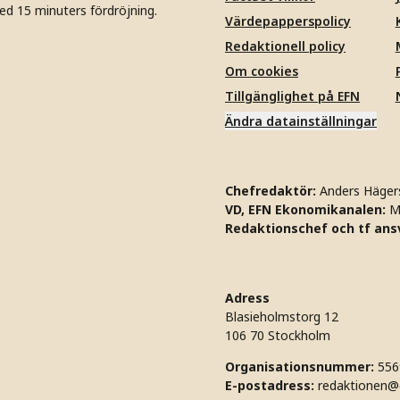
ed 15 minuters fördröjning.
Värdepapperspolicy
Redaktionell policy
Om cookies
Tillgänglighet på EFN
Ändra datainställningar
Chefredaktör:
Anders Häger
VD, EFN Ekonomikanalen:
M
Redaktionschef och tf ansv
Adress
Blasieholmstorg 12
106 70 Stockholm
Organisationsnummer:
556
E-postadress:
redaktionen@