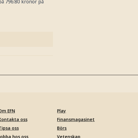
å 796:80 kronor på
Om EFN
Play
Kontakta oss
Finansmagasinet
Tipsa oss
Börs
Jobba hos oss
Vetenskap