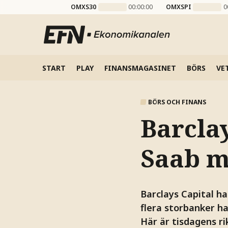
OMXS30
00:00:00
OMXSPI
0
START
PLAY
FINANSMAGASINET
BÖRS
VE
BÖRS OCH FINANS
Barcla
Saab m
Barclays Capital h
flera storbanker ha
Här är tisdagens r