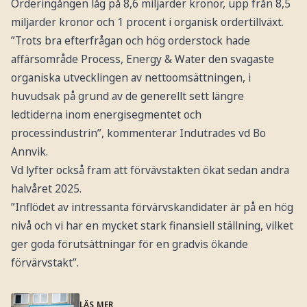
Orderingången låg på 8,6 miljarder kronor, upp från 8,5
miljarder kronor och 1 procent i organisk ordertillväxt.
”Trots bra efterfrågan och hög orderstock hade
affärsområde Process, Energy & Water den svagaste
organiska utvecklingen av nettoomsättningen, i
huvudsak på grund av de generellt sett längre
ledtiderna inom energisegmentet och
processindustrin”, kommenterar Indutrades vd Bo
Annvik.
Vd lyfter också fram att förvävstakten ökat sedan andra
halvåret 2025.
”Inflödet av intressanta förvärvskandidater är på en hög
nivå och vi har en mycket stark finansiell ställning, vilket
ger goda förutsättningar för en gradvis ökande
förvärvstakt”.
LÄS MER