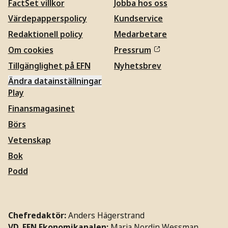
FactSet villkor
Jobba hos oss
Värdepapperspolicy
Kundservice
Redaktionell policy
Medarbetare
Om cookies
Pressrum
Tillgänglighet på EFN
Nyhetsbrev
Ändra datainställningar
Play
Finansmagasinet
Börs
Vetenskap
Bok
Podd
Chefredaktör:
Anders Hägerstrand
VD, EFN Ekonomikanalen:
Maria Nordin Wessman