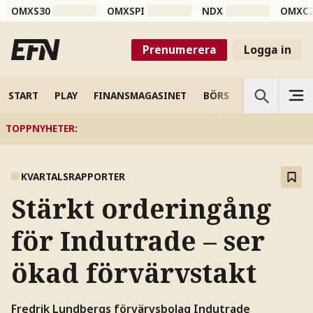
OMXS30
OMXSPI
NDX
OMXC
Prenumerera
Logga in
START
PLAY
FINANSMAGASINET
BÖRS
VETENSKAP
TOPPNYHETER
:
KVARTALSRAPPORTER
Stärkt orderingång
för Indutrade – ser
ökad förvärvstakt
Fredrik Lundbergs förvärvsbolag Indutrade