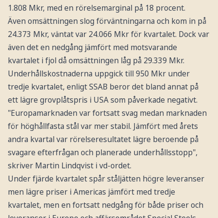
1.808 Mkr, med en rörelsemarginal på 18 procent.
Även omsättningen slog förväntningarna och kom in på
24.373 Mkr, väntat var 24.066 Mkr för kvartalet. Dock var
även det en nedgång jämfört med motsvarande
kvartalet i fjol då omsättningen låg på 29.339 Mkr.
Underhållskostnaderna uppgick till 950 Mkr under
tredje kvartalet, enligt SSAB beror det bland annat på
ett lägre grovplåtspris i USA som påverkade negativt.
"Europamarknaden var fortsatt svag medan marknaden
för höghållfasta stål var mer stabil. Jämfört med årets
andra kvartal var rörelseresultatet lägre beroende på
svagare efterfrågan och planerade underhållsstopp",
skriver Martin Lindqvist i vd-ordet.
Under fjärde kvartalet spår ståljätten högre leveranser
men lägre priser i Americas jämfört med tredje
kvartalet, men en fortsatt nedgång för både priser och
leveranser i Europe och affärsområdet Special Steels.