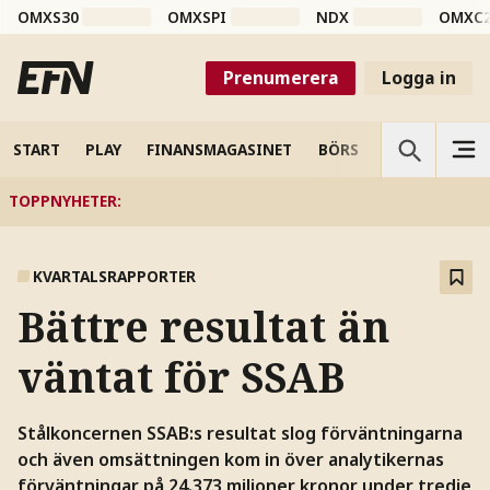
OMXS30
OMXSPI
NDX
OMXC
Prenumerera
Logga in
START
PLAY
FINANSMAGASINET
BÖRS
VETENSKAP
TOPPNYHETER
:
KVARTALSRAPPORTER
Bättre resultat än
väntat för SSAB
Stålkoncernen SSAB:s resultat slog förväntningarna
och även omsättningen kom in över analytikernas
förväntningar på 24.373 miljoner kronor under tredje