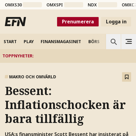
OMXS30
OMXSPI
NDX
OMXC
Prenumerera
Logga in
START
PLAY
FINANSMAGASINET
BÖRS
VETENSKAP
TOPPNYHETER
:
MAKRO OCH OMVÄRLD
Bessent:
Inflationschocken är
bara tillfällig
USA:s finansminister Scott Bessent har insisterat på