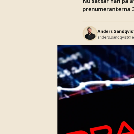
Nu satsar han på a
prenumeranterna 3 
Anders Sandqvis
anders.sandqvist@e