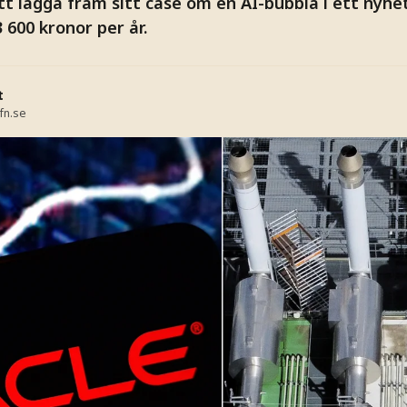
tt lägga fram sitt case om en AI-bubbla i ett nyh
600 kronor per år.
t
fn.se