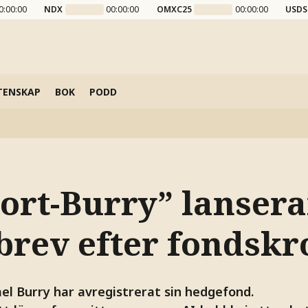
0:00:00
NDX
00:00:00
OMXC25
00:00:00
USDS
TENSKAP
BOK
PODD
hort-Burry” lansera
brev efter fondskr
el Burry har avregistrerat sin hedgefond.