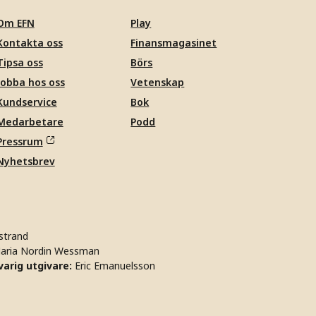
Om EFN
Play
Kontakta oss
Finansmagasinet
Tipsa oss
Börs
Jobba hos oss
Vetenskap
Kundservice
Bok
Medarbetare
Podd
Pressrum
Nyhetsbrev
strand
aria Nordin Wessman
arig utgivare:
Eric Emanuelsson