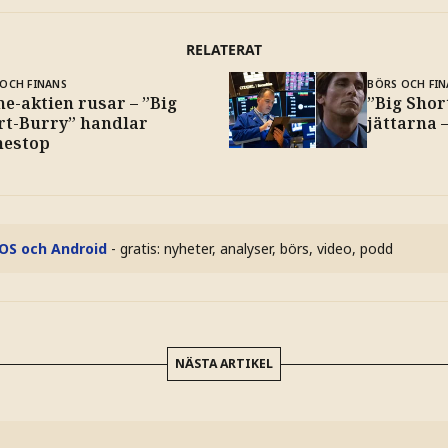
RELATERAT
OCH FINANS
BÖRS OCH FIN
e-aktien rusar – ”Big
”Big Shor
rt-Burry” handlar
jättarna 
estop
iOS och Android
- gratis: nyheter, analyser, börs, video, podd
NÄSTA ARTIKEL