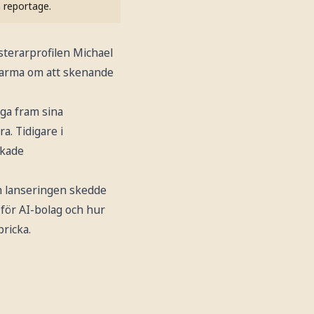
h reportage.
sterarprofilen Michael
 larma om att skenande
gga fram sina
a. Tidigare i
ökade
ch lanseringen skedde
 för AI-bolag och hur
pricka.