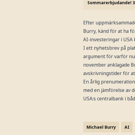
Sommarerbjudande! 3
Efter uppmärksammade
Burry, känd för at ha 
AI-investeringar i USA
I ett nyhetsbrev på pla
argument för varför nuv
november anklagade B
avskrivningstider för at
En årlig prenumeration
med en jämförelse av de
USA:s centralbank i båda
Michael Burry
AI