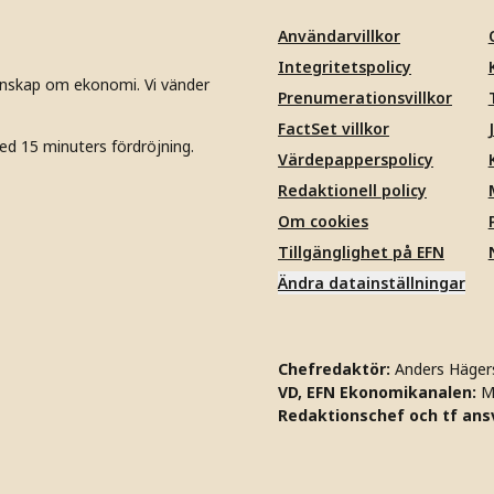
Användarvillkor
Integritetspolicy
unskap om ekonomi. Vi vänder
Prenumerationsvillkor
FactSet villkor
ed 15 minuters fördröjning.
Värdepapperspolicy
Redaktionell policy
Om cookies
Tillgänglighet på EFN
Ändra datainställningar
Chefredaktör:
Anders Häger
VD, EFN Ekonomikanalen:
M
Redaktionschef och tf ansv