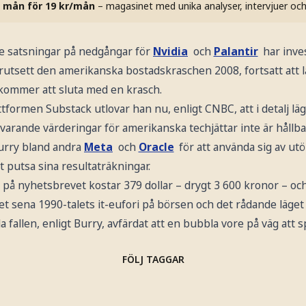
 mån för 19 kr/mån
– magasinet med unika analyser, intervjuer oc
 satsningar på nedgångar för
Nvidia
och
Palantir
har inve
förutsett den amerikanska bostadskraschen 2008, fortsatt att
 kommer att sluta med en krasch.
ttformen Substack utlovar han nu, enligt CNBC, att i detalj lä
arande värderingar för amerikanska techjättar inte är hållbar
urry bland andra
Meta
och
Oracle
för att använda sig av ut
t putsa sina resultaträkningar.
 på nyhetsbrevet kostar 379 dollar – drygt 3 600 kronor – o
t sena 1990-talets it-eufori på börsen och det rådande läget
 fallen, enligt Burry, avfärdat att en bubbla vore på väg att s
FÖLJ TAGGAR