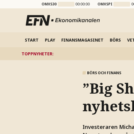
OMXS30
00:00:00
OMXSPI
0
START
PLAY
FINANSMAGASINET
BÖRS
VE
TOPPNYHETER
:
BÖRS OCH FINANS
”Big S
nyhets
Investeraren Micha