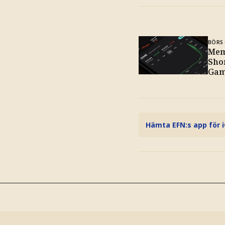
BÖRS 
Mem
Sho
Gam
Hämta EFN:s app för 