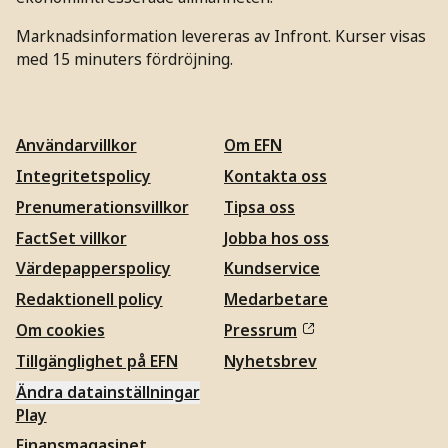
Marknadsinformation levereras av Infront. Kurser visas
med 15 minuters fördröjning.
Användarvillkor
Om EFN
Integritetspolicy
Kontakta oss
Prenumerationsvillkor
Tipsa oss
FactSet villkor
Jobba hos oss
Värdepapperspolicy
Kundservice
Redaktionell policy
Medarbetare
Om cookies
Pressrum
Tillgänglighet på EFN
Nyhetsbrev
Ändra datainställningar
Play
Finansmagasinet