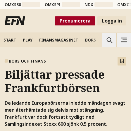
OMXS30
OMXSPI
NDX
OMXC
Prenumerera
Logga in
START
PLAY
FINANSMAGASINET
BÖRS
VETENSKAP
BÖRS OCH FINANS
Biljättar pressade
Frankfurtbörsen
De ledande Europabörserna inledde måndagen svagt
men återhämtade sig delvis mot stängning.
Frankfurt var dock fortsatt tydligt ned.
Samlingsindexet Stoxx 600 sjönk 0,5 procent.