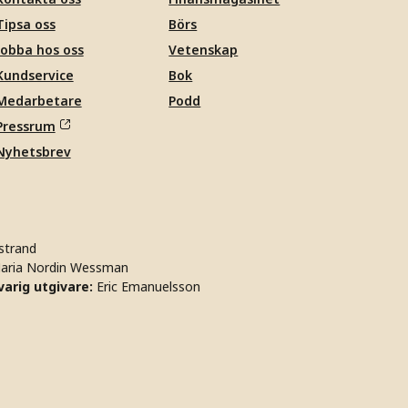
Tipsa oss
Börs
Jobba hos oss
Vetenskap
Kundservice
Bok
Medarbetare
Podd
Pressrum
Nyhetsbrev
strand
aria Nordin Wessman
arig utgivare:
Eric Emanuelsson