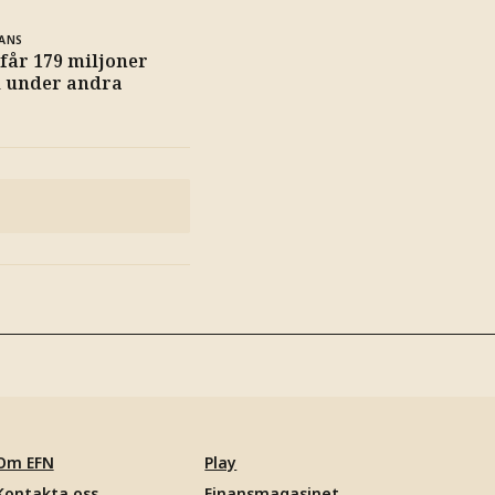
ANS
 får 179 miljoner
i under andra
Om EFN
Play
Kontakta oss
Finansmagasinet