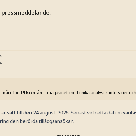
t pressmeddelande.
4
4
 mån för 19 kr/mån
– magasinet med unika analyser, intervjuer oc
är satt till den 24 augusti 2026. Senast vid detta datum vän
ing den berörda tilläggsansökan.