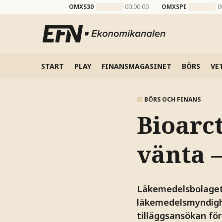
OMXS30
00:00:00
OMXSPI
0
START
PLAY
FINANSMAGASINET
BÖRS
VE
BÖRS OCH FINANS
Bioarct
vänta 
Läkemedelsbolaget 
läkemedelsmyndigh
tilläggsansökan fö