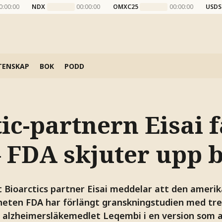
0:00:00
NDX
00:00:00
OMXC25
00:00:00
USDS
TENSKAP
BOK
PODD
ic-partnern Eisai 
– FDA skjuter upp b
Bioarctics partner Eisai meddelar att den ameri
eten FDA har förlängt granskningstudien med tr
r alzheimersläkemedlet Leqembi i en version som 