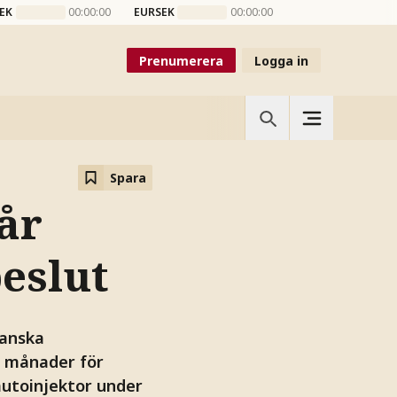
EK
00:00:00
EURSEK
00:00:00
Prenumerera
Logga in
Spara
får
eslut
kanska
e månader för
autoinjektor under