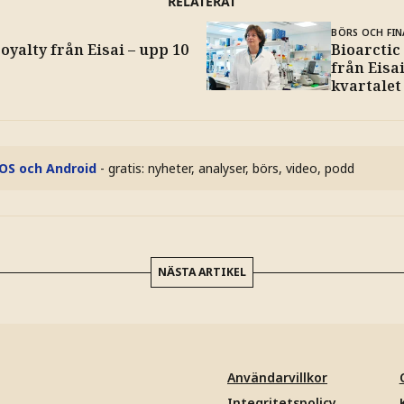
RELATERAT
BÖRS OCH FIN
oyalty från Eisai – upp 10
Bioarctic
från Eisa
kvartalet
iOS och Android
- gratis: nyheter, analyser, börs, video, podd
NÄSTA ARTIKEL
Användarvillkor
Integritetspolicy