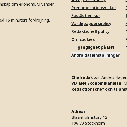
unskap om ekonomi. Vi vänder
Prenumerationsvillkor
FactSet villkor
ed 15 minuters fördröjning.
Värdepapperspolicy
Redaktionell policy
Om cookies
Tillgänglighet på EFN
Ändra datainställningar
Chefredaktör:
Anders Häger
VD, EFN Ekonomikanalen:
M
Redaktionschef och tf ansv
Adress
Blasieholmstorg 12
106 70 Stockholm