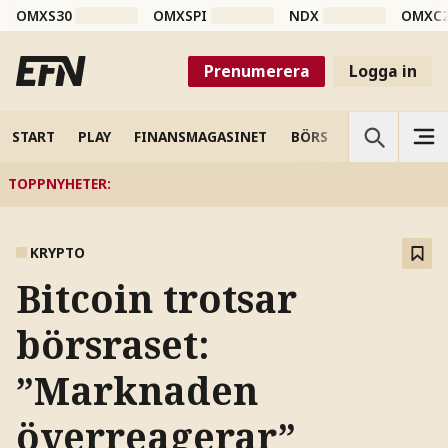
OMXS30
OMXSPI
NDX
OMXC
Prenumerera
Logga in
START
PLAY
FINANSMAGASINET
BÖRS
VETENSKAP
TOPPNYHETER
:
KRYPTO
Bitcoin trotsar
börsraset:
”Marknaden
överreagerar”