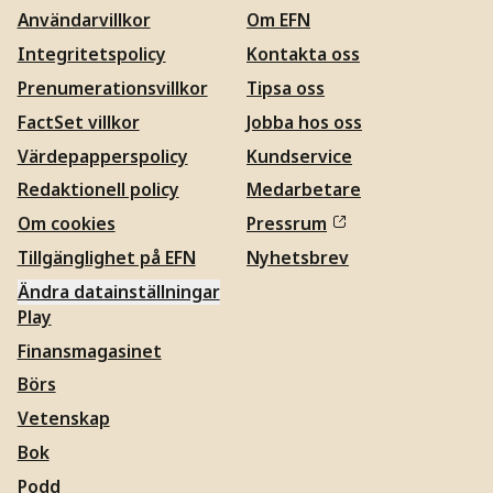
Användarvillkor
Om EFN
Integritetspolicy
Kontakta oss
Prenumerationsvillkor
Tipsa oss
FactSet villkor
Jobba hos oss
Värdepapperspolicy
Kundservice
Redaktionell policy
Medarbetare
Om cookies
Pressrum
Tillgänglighet på EFN
Nyhetsbrev
Ändra datainställningar
Play
Finansmagasinet
Börs
Vetenskap
Bok
Podd