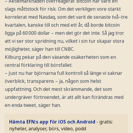
– Aktiemarknaden överreagerar. Bitcoin har varit en
slags måttstock för risk. Om det verkligen vore starkt
korrelerat med Nasdaq, som det varit de senaste två–tre
kvartalen, kanske till och med ett år, då borde bitcoin
ligga på 60 000 dollar – men det gör det inte. Så jag tror
att vi ser stor spridning nu, vilket i sin tur skapar stora
möjligheter, säger han till CNBC.
Kilburg pekar på den växande osäkerheten som en
central förklaring till börsfallet.
– Just nu har björnarna full kontroll så länge vi saknar
överblick, transparens – ja, någon som helst
uppfattning. Och det mest skrämmande, det som
undergräver förtroendet, är att allt kan förändras med
en enda tweet, säger han.
Hämta EFN:s app för iOS och Android
- gratis:
nyheter, analyser, börs, video, podd