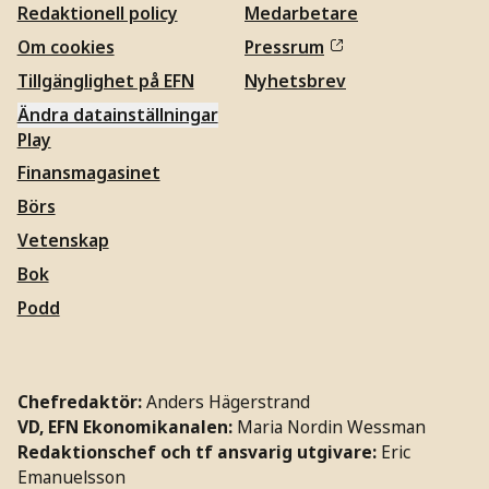
Redaktionell policy
Medarbetare
Om cookies
Pressrum
Tillgänglighet på EFN
Nyhetsbrev
Ändra datainställningar
Play
Finansmagasinet
Börs
Vetenskap
Bok
Podd
Chefredaktör:
Anders Hägerstrand
VD, EFN Ekonomikanalen:
Maria Nordin Wessman
Redaktionschef och tf ansvarig utgivare:
Eric
Emanuelsson