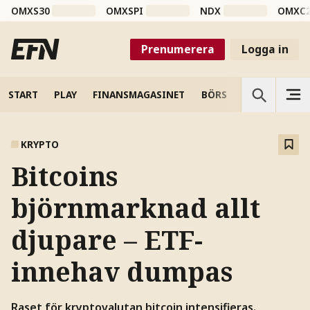
OMXS30
OMXSPI
NDX
OMXC
Prenumerera
Logga in
START
PLAY
FINANSMAGASINET
BÖRS
VETENSKAP
KRYPTO
Bitcoins
björnmarknad allt
djupare – ETF-
innehav dumpas
Raset för kryptovalutan bitcoin intensifieras.