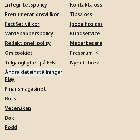
Integritetspolicy
Kontakta oss
Prenumerationsvillkor
Tipsa oss
FactSet villkor
Jobba hos oss
Värdepapperspolicy
Kundservice
Redaktionell policy
Medarbetare
Om cookies
Pressrum
Tillgänglighet på EFN
Nyhetsbrev
Ändra datainställningar
Play
Finansmagasinet
Börs
Vetenskap
Bok
Podd