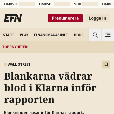
OMXS30
OMXSPI
NDX
OMXC
Prenumerera
Logga in
START
PLAY
FINANSMAGASINET
BÖRS
VETENSKAP
TOPPNYHETER
:
WALL STREET
Blankarna vädrar
blod i Klarna inför
rapporten
Blankningen rusar inför Klarnas rapport.