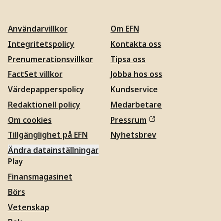
Användarvillkor
Om EFN
Integritetspolicy
Kontakta oss
Prenumerationsvillkor
Tipsa oss
FactSet villkor
Jobba hos oss
Värdepapperspolicy
Kundservice
Redaktionell policy
Medarbetare
Om cookies
Pressrum
Tillgänglighet på EFN
Nyhetsbrev
Ändra datainställningar
Play
Finansmagasinet
Börs
Vetenskap