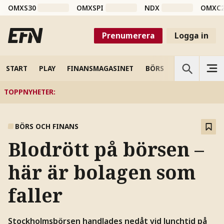
OMXS30
OMXSPI
NDX
OMXC
Prenumerera
Logga in
START
PLAY
FINANSMAGASINET
BÖRS
VETENSKAP
TOPPNYHETER
:
BÖRS OCH FINANS
Blodrött på börsen –
här är bolagen som
faller
Stockholmsbörsen handlades nedåt vid lunchtid på