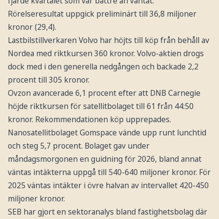
fjärde kvartalet som var bättre än väntat.
Rörelseresultat uppgick preliminärt till 36,8 miljoner
kronor (29,4).
Lastbilstillverkaren Volvo har höjts till köp från behåll av
Nordea med riktkursen 360 kronor. Volvo-aktien drogs
dock med i den generella nedgången och backade 2,2
procent till 305 kronor.
Ovzon avancerade 6,1 procent efter att DNB Carnegie
höjde riktkursen för satellitbolaget till 61 från 44:50
kronor. Rekommendationen köp upprepades.
Nanosatellitbolaget Gomspace vände upp runt lunchtid
och steg 5,7 procent. Bolaget gav under
måndagsmorgonen en guidning för 2026, bland annat
väntas intäkterna uppgå till 540-640 miljoner kronor. För
2025 väntas intäkter i övre halvan av intervallet 420-450
miljoner kronor.
SEB har gjort en sektoranalys bland fastighetsbolag där