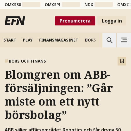
OMXS30
OMXSPI
NDX
OMXC
Prenumerera
Logga in
START
PLAY
FINANSMAGASINET
BÖRS
VETENSKAP
BÖRS OCH FINANS
Blomgren om ABB-
försäljningen: ”Går
miste om ett nytt
börsbolag”
ABB säljer affärsområdet Robotics och får dryga 50