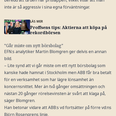
inte är så aggressiv i sina egna förväntningar.
LÄS MER
Proffsens tips: Aktierna att köpa på
rekordbörsen
”Går miste om nytt börsbolag”
EFN:s analytiker Martin Blomgren ger delvis en annan
bild.
– Lite synd att vi går miste om ett nytt börsbolag som
kanske hade hamnat i Stockholm men ABB får bra betalt
för en verksamhet som har lägre lönsamhet än
koncernsnittet. Mer än två gånger omsättningen och
nästan 20 gånger rörelsevinsten är svårt att klaga på,
säger Blomgren.
Han betonar vidare att ABB:s vd fortsätter på förre vd:ns
Björn Rosengrens linje.