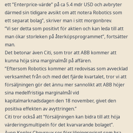
ett ”Enterprice-värde” på ca 5.4 mdr USD och avbryter
därmed sin tidigare avsikt om att notera Robotics som
ett separat bolag”, skriver man i sitt morgonbrev.
”Vi ser detta som positivt för aktien och kan leda till att
man ökar storleken på återköpsprogrammet”, fortsätter
man.
Det betonar även Citi, som tror att ABB kommer att
kunna höja sina marginalmål på affären.
”Eftersom Robotics kommer att redovisas som avvecklad
verksamhet från och med det fjärde kvartalet, tror vi att
försäljningen gör det ännu mer sannolikt att ABB höjer
sina medelfristiga marginalmål vid
kapitalmarknadsdagen den 18 november, givet den
positiva effekten av avyttringen.”
Citi tror också att ”försäljningen kan bidra till att höja
värderingsmultipeln för det kvarvarande bolaget”.
Även Kepler Chevreux ser försäljningspriset som bra,