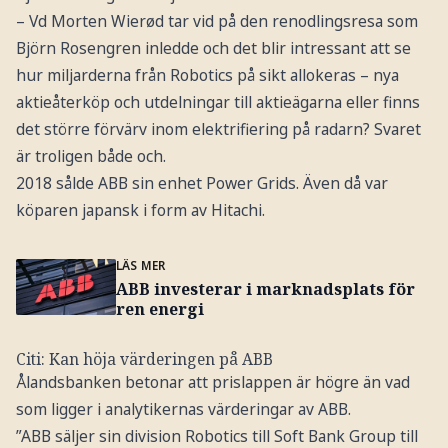
– Vd Morten Wierød tar vid på den renodlingsresa som
Björn Rosengren inledde och det blir intressant att se
hur miljarderna från Robotics på sikt allokeras – nya
aktieåterköp och utdelningar till aktieägarna eller finns
det större förvärv inom elektrifiering på radarn? Svaret
är troligen både och.
2018 sålde ABB sin enhet Power Grids. Även då var
köparen japansk i form av Hitachi.
LÄS MER
ABB investerar i marknadsplats för
ren energi
Citi: Kan höja värderingen på ABB
Ålandsbanken betonar att prislappen är högre än vad
som ligger i analytikernas värderingar av ABB.
”ABB säljer sin division Robotics till Soft Bank Group till