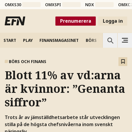
OMXS30
OMXSPI
NDX
OMXC
Prenumerera
Logga in
START
PLAY
FINANSMAGASINET
BÖRS
VETENSKAP
BÖRS OCH FINANS
Blott 11% av vd:arna
är kvinnor: ”Genanta
siffror”
Trots år av jämställdhetsarbete står utvecklingen
stilla på de högsta chefsnivåerna inom svenskt
näringsliv.