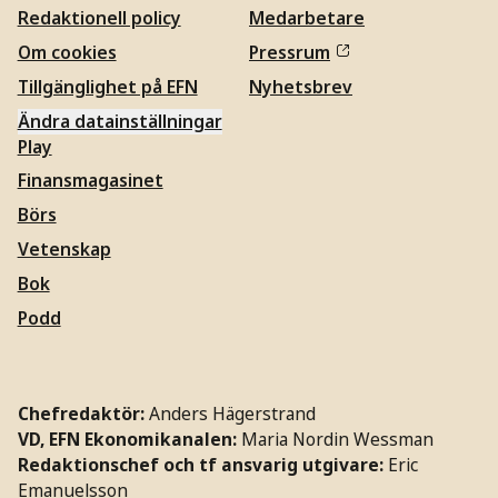
Redaktionell policy
Medarbetare
Om cookies
Pressrum
Tillgänglighet på EFN
Nyhetsbrev
Ändra datainställningar
Play
Finansmagasinet
Börs
Vetenskap
Bok
Podd
Chefredaktör:
Anders Hägerstrand
VD, EFN Ekonomikanalen:
Maria Nordin Wessman
Redaktionschef och tf ansvarig utgivare:
Eric
Emanuelsson