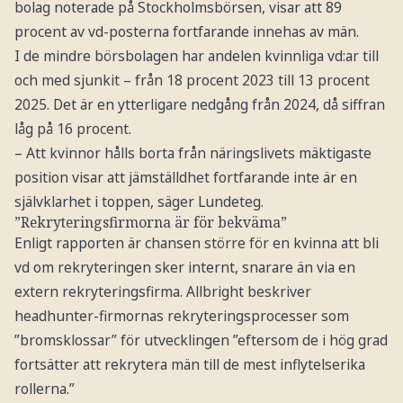
bolag noterade på Stockholmsbörsen, visar att 89
procent av vd-posterna fortfarande innehas av män.
I de mindre börsbolagen har andelen kvinnliga vd:ar till
och med sjunkit – från 18 procent 2023 till 13 procent
2025. Det är en ytterligare nedgång från 2024, då siffran
låg på 16 procent.
– Att kvinnor hålls borta från näringslivets mäktigaste
position visar att jämställdhet fortfarande inte är en
självklarhet i toppen, säger Lundeteg.
”Rekryteringsfirmorna är för bekväma”
Enligt rapporten är chansen större för en kvinna att bli
vd om rekryteringen sker internt, snarare än via en
extern rekryteringsfirma. Allbright beskriver
headhunter-firmornas rekryteringsprocesser som
”bromsklossar” för utvecklingen ”eftersom de i hög grad
fortsätter att rekrytera män till de mest inflytelserika
rollerna.”