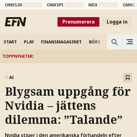
OMXS30
OMXSPI
NDX
OMXC
Prenumerera
Logga in
START
PLAY
FINANSMAGASINET
BÖRS
VETENSKAP
TOPPNYHETER
:
AI
Blygsam uppgång för
Nvidia – jättens
dilemma: ”Talande”
Nvidia stiger i den amerikanska förhandeln efter