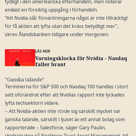
tydligt i den amerikanska efterhandeln, men noterar
endast en försiktig uppgång i förhandeln.
”Att Nvidia slår förväntningarna något är inte tillräckligt
för få aktien att lyfta utan det krävs betydligt mer”,
skrev Ålandsbanken tidigare under morgonen.
LÄS MER
Varningsklocka för Nvidia – Nasdaq
faller brant
”Ganska talande”
Terminerna för S&P 500 och Nasdaq 100 handlas i stort
sett oförändrat efter att Nvidias rapport inte lyckades
lyfta techsektorn vidare.
– Att Nvidia-aktien inte rörde sig särskilt mycket var
ganska talande, särskilt i ljuset av ett annat bolag som
rapporterade – Salesforce, säger Gary Paulin,
chefsstrateg på Northern Trust Asset Management, till