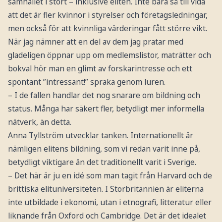
samhället i stort – inklusive eliten. Inte bara så till vida
att det är fler kvinnor i styrelser och företagsledningar,
men också för att kvinnliga värderingar fått större vikt.
När jag nämner att en del av dem jag pratar med
gladeligen öppnar upp om medlemslistor, maträtter och
bokval hör man en glimt av forskarintresse och ett
spontant ”intressant!” spraka genom luren.
– I de fallen handlar det nog snarare om bildning och
status. Många har säkert fler, betydligt mer informella
nätverk, än detta.
Anna Tyllström utvecklar tanken. Internationellt är
nämligen elitens bildning, som vi redan varit inne på,
betydligt viktigare än det traditionellt varit i Sverige.
– Det här är ju en idé som man tagit från Harvard och de
brittiska elituniversiteten. I Storbritannien är eliterna
inte utbildade i ekonomi, utan i etnografi, litteratur eller
liknande från Oxford och Cambridge. Det är det idealet