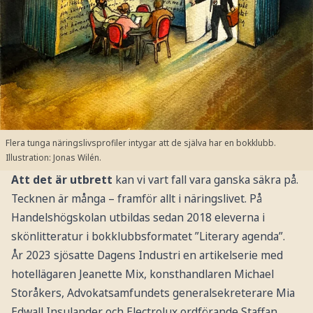
Flera tunga näringslivsprofiler intygar att de själva har en bokklubb.
Illustration: Jonas Wilén.
Att det är utbrett
kan vi vart fall vara ganska säkra på.
Tecknen är många – framför allt i näringslivet. På
Handelshögskolan utbildas sedan 2018 eleverna i
skönlitteratur i bokklubbsformatet ”Literary agenda”.
År 2023 sjösatte Dagens Industri en artikelserie med
hotellägaren Jeanette Mix, konsthandlaren Michael
Storåkers, Advokatsamfundets generalsekreterare Mia
Edwall Insulander och Electrolux ordförande Staffan