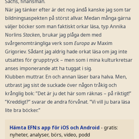
Sachs, finansman.
När jag tänker efter är det nog ändå kanske jag som tar
bildningsaspekten på störst allvar. Medan många gärna
väljer böcker som man faktiskt orkar läsa, typ Annika
Norlins
Stacken
, brukar jag plåga dem med
svårgenomträngliga verk som
Europa
av Maxim
Grigoriev. Sådant jag aldrig hade orkat läsa om jag inte
utsattes för grupptryck – men som i mina kulturkretsar
anses imponerande att ha tuggat i sig.
Klubben muttrar. En och annan läser bara halva. Men,
utbrast jag sist de suckade över någon tråkig och
krånglig bok: ”Det är ju det här som räknas – på riktigt!”
”Kreddigt?” svarar de andra förvånat. ”Vi vill ju bara läsa
lite bra böcker.”
Hämta EFN:s app för iOS och Android
- gratis:
nyheter, analyser, börs, video, podd