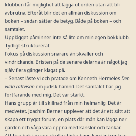
klubben får möjlighet att lägga ut orden utan att bli
avbrutna. Efteråt blir det en allmän diskussion om
boken – sedan sätter de betyg. Både på boken – och
samtalet.
Upplägget påminner inte så lite om min egen bokklubb.
Tydligt strukturerat.
Fokus på diskussion snarare än skvaller och
vindrickande. Bristen på de senare delarna är något jag
själv flera gånger klagat på.
– Senast läste vi och pratade om Kenneth Hermeles
Den
vilda rättvisan
om judisk hämnd. Det samtalet bär jag
fortfarande med mig. Det var starkt.
Hans grupp är till skillnad från min helmanlig. Det är
medvetet. Joachim Berner upplever att det är ett sätt att
skapa ett tryggt forum, en plats där män kan lägga ner
garden och våga vara öppna med känslor och tankar.
Att läsa bok i grupp skulle stärka hans karriär tror han