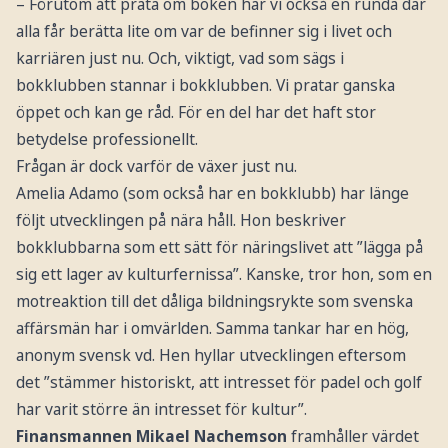
– Förutom att prata om boken har vi också en runda där
alla får berätta lite om var de befinner sig i livet och
karriären just nu. Och, viktigt, vad som sägs i
bokklubben stannar i bokklubben. Vi pratar ganska
öppet och kan ge råd. För en del har det haft stor
betydelse professionellt.
Frågan är dock varför de växer just nu.
Amelia Adamo (som också har en bokklubb) har länge
följt utvecklingen på nära håll. Hon beskriver
bokklubbarna som ett sätt för näringslivet att ”lägga på
sig ett lager av kulturfernissa”. Kanske, tror hon, som en
motreaktion till det dåliga bildningsrykte som svenska
affärsmän har i omvärlden. Samma tankar har en hög,
anonym svensk vd. Hen hyllar utvecklingen eftersom
det ”stämmer historiskt, att intresset för padel och golf
har varit större än intresset för kultur”.
Finansmannen Mikael Nachemson
framhåller värdet