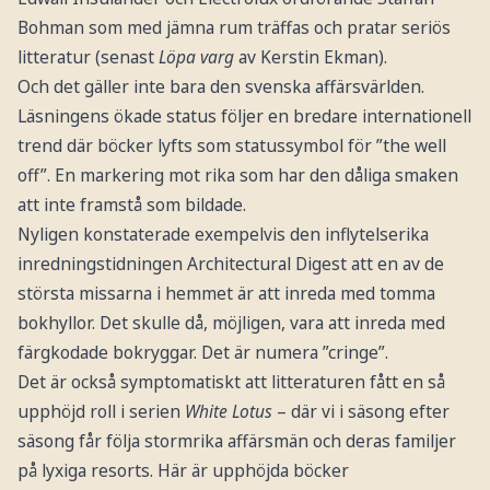
Bohman som med jämna rum träffas och pratar seriös
litteratur (senast
Löpa varg
av Kerstin Ekman).
Och det gäller inte bara den svenska affärsvärlden.
Läsningens ökade status följer en bredare internationell
trend där böcker lyfts som statussymbol för ”the well
off”. En markering mot rika som har den dåliga smaken
att inte framstå som bildade.
Nyligen konstaterade exempelvis den inflytelserika
inredningstidningen Architectural Digest att en av de
största missarna i hemmet är att inreda med tomma
bokhyllor. Det skulle då, möjligen, vara att inreda med
färgkodade bokryggar. Det är numera ”cringe”.
Det är också symptomatiskt att litteraturen fått en så
upphöjd roll i serien
White Lotus
– där vi i säsong efter
säsong får följa stormrika affärsmän och deras familjer
på lyxiga resorts. Här är upphöjda böcker