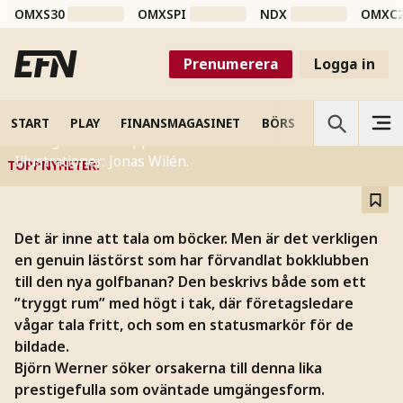
OMXS30
OMXSPI
NDX
OMXC
REPORTAGE
Bokcirkeln är den nya
Prenumerera
Logga in
golfbanan
START
PLAY
FINANSMAGASINET
BÖRS
VETENSKAP
Näringslivet har öppnat dörren till bokcirkeln.
Illustrationer: Jonas Wilén.
TOPPNYHETER
:
Det är inne att tala om böcker. Men är det verkligen
en genuin lästörst som har förvandlat bokklubben
till den nya golfbanan? Den beskrivs både som ett
”tryggt rum” med högt i tak, där företagsledare
vågar tala fritt, och som en statusmarkör för de
bildade.
Björn Werner söker orsakerna till denna lika
prestigefulla som oväntade umgängesform.