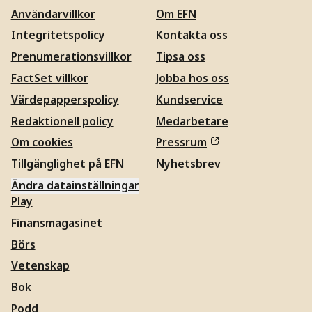
Användarvillkor
Om EFN
Integritetspolicy
Kontakta oss
Prenumerationsvillkor
Tipsa oss
FactSet villkor
Jobba hos oss
Värdepapperspolicy
Kundservice
Redaktionell policy
Medarbetare
Om cookies
Pressrum
Tillgänglighet på EFN
Nyhetsbrev
Ändra datainställningar
Play
Finansmagasinet
Börs
Vetenskap
Bok
Podd