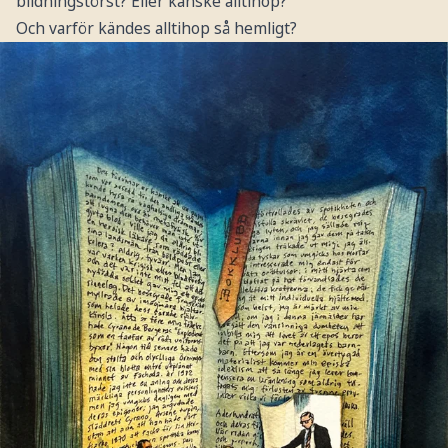
bildningstörst? Eller kanske alltihop?
Och varför kändes alltihop så hemligt?