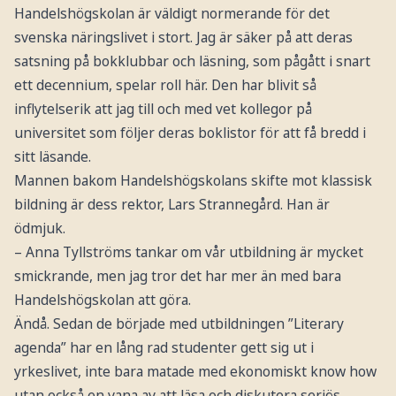
Handelshögskolan är väldigt normerande för det
svenska näringslivet i stort. Jag är säker på att deras
satsning på bokklubbar och läsning, som pågått i snart
ett decennium, spelar roll här. Den har blivit så
inflytelserik att jag till och med vet kollegor på
universitet som följer deras boklistor för att få bredd i
sitt läsande.
Mannen bakom Handelshögskolans skifte mot klassisk
bildning är dess rektor, Lars Strannegård. Han är
ödmjuk.
– Anna Tyllströms tankar om vår utbildning är mycket
smickrande, men jag tror det har mer än med bara
Handelshögskolan att göra.
Ändå. Sedan de började med utbildningen ”Literary
agenda” har en lång rad studenter gett sig ut i
yrkeslivet, inte bara matade med ekonomiskt know how
utan också en vana av att läsa och diskutera seriös