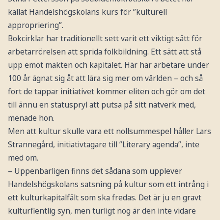
kallat Handelshögskolans kurs för ”kulturell
appropriering”.
Bokcirklar har traditionellt sett varit ett viktigt sätt för
arbetarrörelsen att sprida folkbildning. Ett sätt att stå
upp emot makten och kapitalet. Här har arbetare under
100 år ägnat sig åt att lära sig mer om världen – och så
fort de tappar initiativet kommer eliten och gör om det
till ännu en statuspryl att putsa på sitt nätverk med,
menade hon.
Men att kultur skulle vara ett nollsummespel håller Lars
Strannegård, initiativtagare till ”Literary agenda”, inte
med om.
– Uppenbarligen finns det sådana som upplever
Handelshögskolans satsning på kultur som ett intrång i
ett kulturkapitalfält som ska fredas. Det är ju en gravt
kulturfientlig syn, men turligt nog är den inte vidare