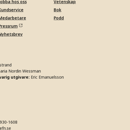
Jobba hos oss
Vetenskap
Kundservice
Bok
Medarbetare
Podd
Pressrum
Nyhetsbrev
strand
aria Nordin Wessman
arig utgivare:
Eric Emanuelsson
930-1608
efn.se