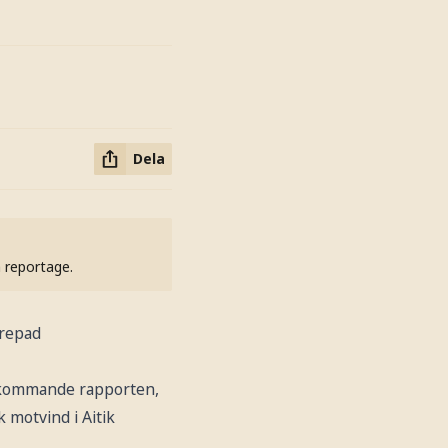
Dela
h reportage.
prepad
n kommande rapporten,
 motvind i Aitik