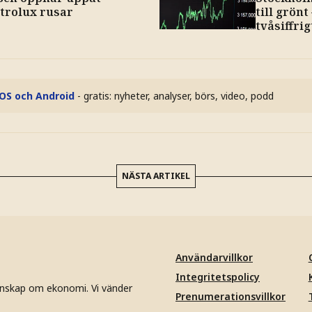
ctrolux rusar
till grönt
tvåsiffrig
iOS och Android
- gratis: nyheter, analyser, börs, video, podd
NÄSTA ARTIKEL
Användarvillkor
Integritetspolicy
unskap om ekonomi. Vi vänder
Prenumerationsvillkor