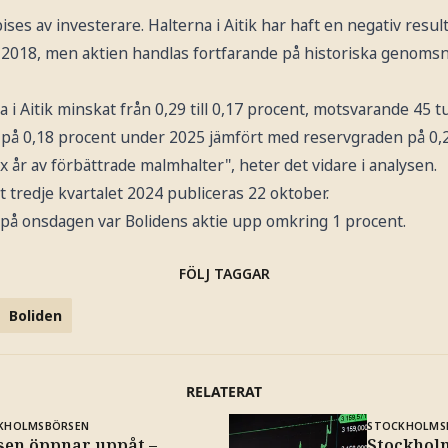
bises av investerare. Halterna i Aitik har haft en negativ resu
2018, men aktien handlas fortfarande på historiska genomsnit
 i Aitik minskat från 0,29 till 0,17 procent, motsvarande 45 t
r på 0,18 procent under 2025 jämfört med reservgraden på 0,2
x år av förbättrade malmhalter", heter det vidare i analysen.
t tredje kvartalet 2024 publiceras 22 oktober.
på onsdagen var Bolidens aktie upp omkring 1 procent.
FÖLJ TAGGAR
Boliden
RELATERAT
KHOLMSBÖRSEN
STOCKHOLMS
sen öppnar uppåt –
Stockhol