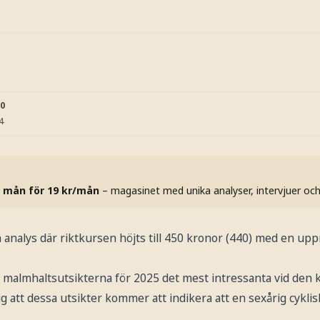
20
4
 mån för 19 kr/mån
– magasinet med unika analyser, intervjuer oc
 analys där riktkursen höjts till 450 kronor (440) med en up
r malmhaltsutsikterna för 2025 det mest intressanta vid de
g att dessa utsikter kommer att indikera att en sexårig cyklisk