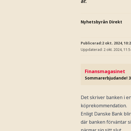
år.
Nyhetsbyrån Direkt
Publicerad:
2 okt. 2024, 10:
Uppdaterad:
2 okt. 2024, 11:5
Finansmagasinet
Sommarerbjudande! 3
Det skriver banken i en
köprekommendation.
Enligt Danske Bank bli
där banken förväntar si
närmar sig sitt slut.