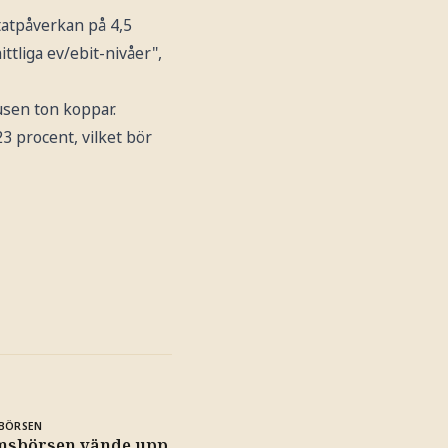
ltatpåverkan på 4,5
tliga ev/ebit-nivåer",
usen ton koppar.
3 procent, vilket bör
BÖRSEN
msbörsen vände upp