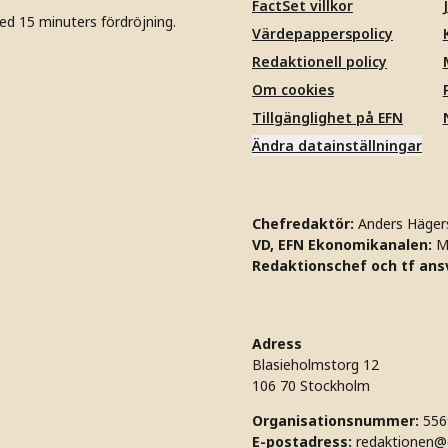
FactSet villkor
ed 15 minuters fördröjning.
Värdepapperspolicy
Redaktionell policy
Om cookies
Tillgänglighet på EFN
Ändra datainställningar
Chefredaktör:
Anders Häger
VD, EFN Ekonomikanalen:
M
Redaktionschef och tf ansv
Adress
Blasieholmstorg 12
106 70 Stockholm
Organisationsnummer:
556
E-postadress:
redaktionen@