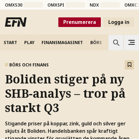
OMXS30
OMXSPI
NDX
OMXC
Prenumerera
Logga in
START
PLAY
FINANSMAGASINET
BÖRS
VETENSKAP
BÖRS OCH FINANS
Boliden stiger på ny
SHB-analys – tror på
starkt Q3
Stigande priser på koppar, zink, guld och silver ger
skjuts åt Boliden. Handelsbanken spår kraftigt
stigande vinster för gruvjätten de kommande åren