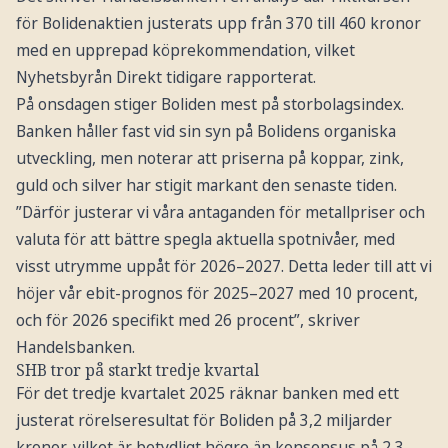
för Bolidenaktien justerats upp från 370 till 460 kronor
med en upprepad köprekommendation, vilket
Nyhetsbyrån Direkt tidigare rapporterat.
På onsdagen stiger Boliden mest på storbolagsindex.
Banken håller fast vid sin syn på Bolidens organiska
utveckling, men noterar att priserna på koppar, zink,
guld och silver har stigit markant den senaste tiden.
”Därför justerar vi våra antaganden för metallpriser och
valuta för att bättre spegla aktuella spotnivåer, med
visst utrymme uppåt för 2026–2027. Detta leder till att vi
höjer vår ebit-prognos för 2025–2027 med 10 procent,
och för 2026 specifikt med 26 procent”, skriver
Handelsbanken.
SHB tror på starkt tredje kvartal
För det tredje kvartalet 2025 räknar banken med ett
justerat rörelseresultat för Boliden på 3,2 miljarder
kronor, vilket är betydligt högre än konsensus på 2,3