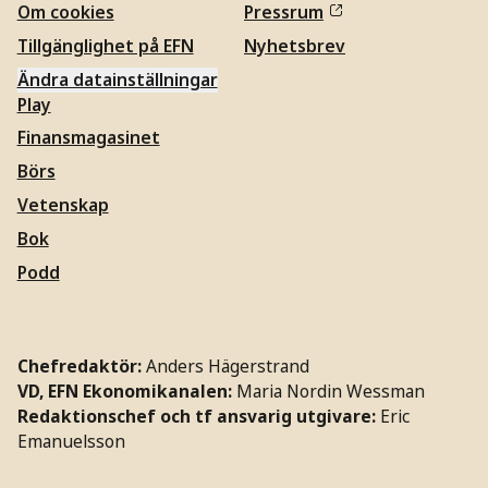
Om cookies
Pressrum
Tillgänglighet på EFN
Nyhetsbrev
Ändra datainställningar
Play
Finansmagasinet
Börs
Vetenskap
Bok
Podd
Chefredaktör:
Anders Hägerstrand
VD, EFN Ekonomikanalen:
Maria Nordin Wessman
Redaktionschef och tf ansvarig utgivare:
Eric
Emanuelsson