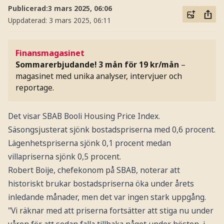
Publicerad:
3 mars 2025, 06:06
Uppdaterad:
3 mars 2025, 06:11
Finansmagasinet
Sommarerbjudande! 3 mån för 19 kr/mån
–
magasinet med unika analyser, intervjuer och
reportage.
Det visar SBAB Booli Housing Price Index.
Säsongsjusterat sjönk bostadspriserna med 0,6 procent.
Lägenhetspriserna sjönk 0,1 procent medan
villapriserna sjönk 0,5 procent.
Robert Boije, chefekonom på SBAB, noterar att
historiskt brukar bostadspriserna öka under årets
inledande månader, men det var ingen stark uppgång.
"Vi räknar med att priserna fortsätter att stiga nu under
våren för att sedan falla tillbaka något under hösten, i