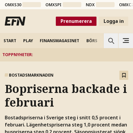
OMXS30
OMXSPI
NDX
OMXC
Prenumerera
Logga in
START
PLAY
FINANSMAGASINET
BÖRS
VETENSKAP
TOPPNYHETER
:
BOSTADSMARKNADEN
Bopriserna backade i
februari
Bostadspriserna i Sverige steg i snitt 0,5 procent i
februari. Lägenhetspriserna steg 1,0 procent medan
huspriserna steg 0,2 procent. Säsongsjusterat sjönk