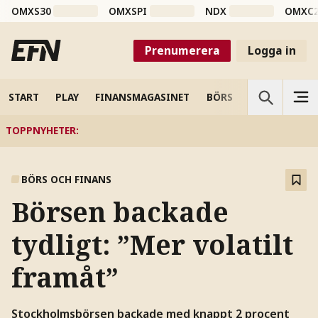
OMXS30
OMXSPI
NDX
OMXC
Prenumerera
Logga in
START
PLAY
FINANSMAGASINET
BÖRS
VETENSKAP
TOPPNYHETER
:
BÖRS OCH FINANS
Börsen backade
tydligt: ”Mer volatilt
framåt”
Stockholmsbörsen backade med knappt 2 procent