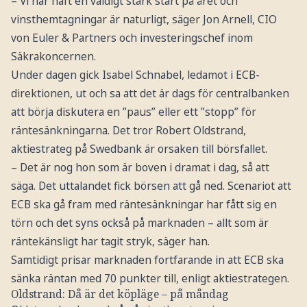
– Vi har haft en väldigt stark start på året och
vinsthemtagningar är naturligt, säger Jon Arnell, CIO
von Euler & Partners och investeringschef inom
Säkrakoncernen.
Under dagen gick Isabel Schnabel, ledamot i ECB-
direktionen, ut och sa att det är dags för centralbanken
att börja diskutera en ”paus” eller ett ”stopp” för
räntesänkningarna. Det tror Robert Oldstrand,
aktiestrateg på Swedbank är orsaken till börsfallet.
– Det är nog hon som är boven i dramat i dag, så att
säga. Det uttalandet fick börsen att gå ned. Scenariot att
ECB ska gå fram med räntesänkningar har fått sig en
törn och det syns också på marknaden – allt som är
räntekänsligt har tagit stryk, säger han.
Samtidigt prisar marknaden fortfarande in att ECB ska
sänka räntan med 70 punkter till, enligt aktiestrategen.
Oldstrand: Då är det köpläge – på måndag