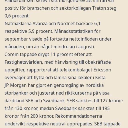
Ålandsbanken skrev i sitt morgonbrev att siffran var
positiv för branschen och sektorkollegan Traton steg
0,6 procent.
Nätmäklarna Avanza och Nordnet backade 6,1
respektive 5,9 procent. Månadsstatistiken för
september visade på fortsatta nettoinflöden under
månaden, om än något mindre än i augusti.
Corem tappade drygt 11 procent efter att
Fastighetsvärlden, med hänvisning till obekräftade
uppgifter, rapporterat att telekombolaget Ericsson
överväger att flytta och lämna sina lokaler i Kista.
JP Morgan har gjort en genomgång av nordiska
storbanker och justerat ned riktkurserna på vissa,
däribland SEB och Swedbank. SEB sänktes till 127 kronor
från 130 kronor, medan Swedbank sänktes till 195
kronor från 200 kronor. Rekommendationerna
undervikt respektive neutral upprepades. SEB tappade