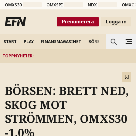
OMXS30
OMXSPI
NDX
OMXC
Prenumerera
Logga in
START
PLAY
FINANSMAGASINET
BÖRS
VETENSKAP
TOPPNYHETER
:
BÖRSEN: BRETT NED,
SKOG MOT
STRÖMMEN, OMXS30
-1,0%