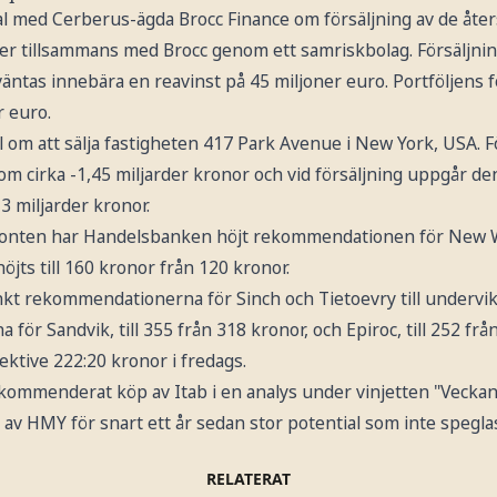
al med Cerberus-ägda Brocc Finance om försäljning av de åter
er tillsammans med Brocc genom ett samriskbolag. Försäljnin
väntas innebära en reavinst på 45 miljoner euro. Portföljens 
r euro.
l om att sälja fastigheten 417 Park Avenue i New York, USA. 
om cirka -1,45 miljarder kronor och vid försäljning uppgår de
2,3 miljarder kronor.
nten har Handelsbanken höjt rekommendationen för New Wa
öjts till 160 kronor från 120 kronor.
kt rekommendationerna för Sinch och Tietoevry till undervikt
na för Sandvik, till 355 från 318 kronor, och Epiroc, till 252 fr
ktive 222:20 kronor i fredags.
ommenderat köp av Itab i en analys under vinjetten "Veckans 
 av HMY för snart ett år sedan stor potential som inte spegla
RELATERAT