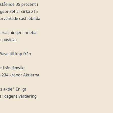
stående 35 procent i
gspriset är cirka 215
förväntade cash ebitda
Försäljningen innebär
n positiva
ve till köp från
 från jämvikt.
ån 234 kronor. Aktierna
aktie". Enligt
s i dagens värdering.