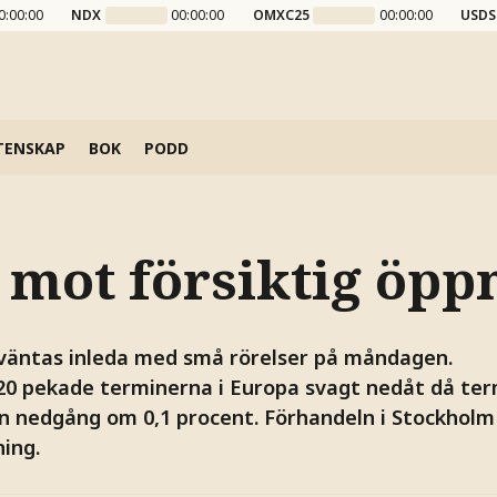
0:00:00
NDX
00:00:00
OMXC25
00:00:00
USDS
TENSKAP
BOK
PODD
 mot försiktig öpp
väntas inleda med små rörelser på måndagen.
20 pekade terminerna i Europa svagt nedåt då ter
en nedgång om 0,1 procent. Förhandeln i Stockholm
ing.