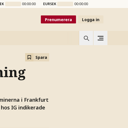
EK
00:00:00
EURSEK
00:00:00
Prenumerera
Logga in
Spara
ning
minerna i Frankfurt
 hos IG indikerade