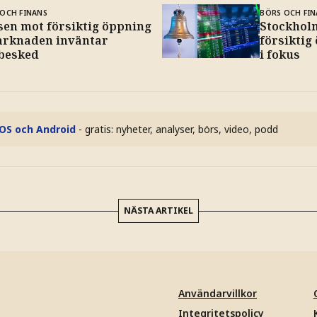
OCH FINANS
BÖRS OCH FIN
sen mot försiktig öppning
Stockhol
arknaden inväntar
försiktig
lbesked
i fokus
iOS och Android
- gratis: nyheter, analyser, börs, video, podd
NÄSTA ARTIKEL
Användarvillkor
Integritetspolicy