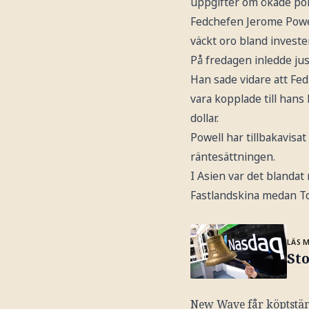
uppgifter om ökade pol
Fedchefen Jerome Powel
väckt oro bland invest
På fredagen inledde ju
Han sade vidare att Fe
vara kopplade till han
dollar.
Powell har tillbakavisa
räntesättningen.
I Asien var det bland
Fastlandskina medan To
LÄS 
St
New Wave får köptstä