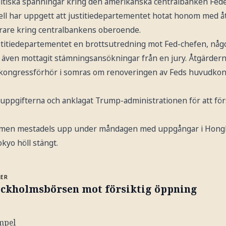
itiska spänningar kring den amerikanska centralbanken Fede
l har uppgett att justitiedepartementet hotat honom med åt
erare kring centralbankens oberoende.
stitiedepartementet en brottsutredning mot Fed-chefen, någo
d även mottagit stämningsansökningar från en jury. Åtgärder
s kongressförhör i somras om renoveringen av Feds huvudkont
t uppgifterna och anklagat Trump-administrationen för att fö
at men mestadels upp under måndagen med uppgångar i Hon
kyo höll stängt.
MER
ockholmsbörsen mot försiktig öppning
mpel