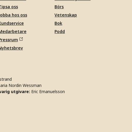
Tipsa oss
Börs
Jobba hos oss
Vetenskap
Kundservice
Bok
Medarbetare
Podd
Pressrum
Nyhetsbrev
strand
aria Nordin Wessman
arig utgivare:
Eric Emanuelsson