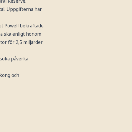
ral Reserve.
al. Uppgifterna har
t Powell bekräftade.
na ska enligt honom
or för 2,5 miljarder
rsöka påverka
gkong och