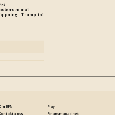
ANS
msbörsen mot
 öppning – Trump-tal
Om EFN
Play
Kontakta oss
Finansmagasinet