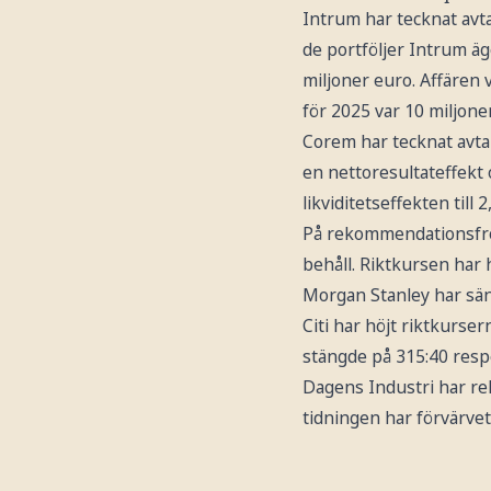
Intrum har tecknat avt
de portföljer Intrum äg
miljoner euro. Affären 
för 2025 var 10 miljone
Corem har tecknat avta
en nettoresultateffekt 
likviditetseffekten till 
På rekommendationsfro
behåll. Riktkursen har h
Morgan Stanley har sän
Citi har höjt riktkurser
stängde på 315:40 respe
Dagens Industri har rek
tidningen har förvärvet