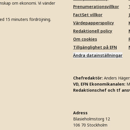
unskap om ekonomi. Vi vänder
Prenumerationsvillkor
FactSet villkor
ed 15 minuters fördröjning.
Värdepapperspolicy
Redaktionell policy
Om cookies
Tillgänglighet på EFN
Ändra datainställningar
Chefredaktör:
Anders Häger
VD, EFN Ekonomikanalen:
M
Redaktionschef och tf ansv
Adress
Blasieholmstorg 12
106 70 Stockholm