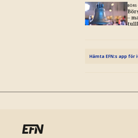
BÖRS 
Bör
– m
tul
Hämta EFN:s app för 