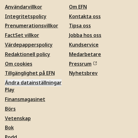
Användarvillkor
Om EFN
Integritetspolicy
Kontakta oss
Prenumerationsvillkor
Tipsa oss
FactSet villkor
Jobba hos oss
Värdepapperspolicy
Kundservice
Redaktionell policy
Medarbetare
Om cookies
Pressrum
Tillgänglighet på EFN
Nyhetsbrev
Ändra datainställningar
Play
Finansmagasinet
Börs
Vetenskap
Bok
Podd