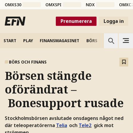
OMXS30
OMXSPI
NDX
OMXC
Prenumerera
Logga in
START
PLAY
FINANSMAGASINET
BÖRS
VETENSKAP
BÖRS OCH FINANS
Börsen stängde
oförändrat –
Bonesupport rusade
Stockholmsbörsen avslutade onsdagens något ned
där teleoperatörerna
Telia
och
Tele2
gick mot
strömmen.