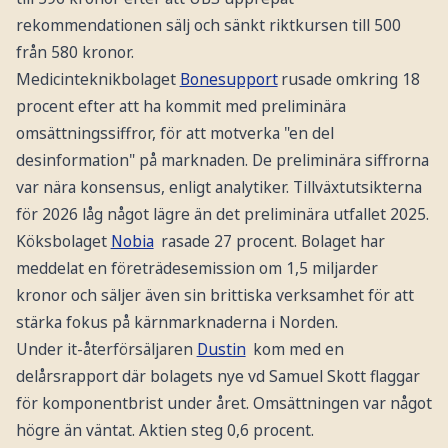
rekommendationen sälj och sänkt riktkursen till 500
från 580 kronor.
Medicinteknikbolaget
Bonesupport
rusade omkring 18
procent efter att ha kommit med preliminära
omsättningssiffror, för att motverka "en del
desinformation" på marknaden. De preliminära siffrorna
var nära konsensus, enligt analytiker. Tillväxtutsikterna
för 2026 låg något lägre än det preliminära utfallet 2025.
Köksbolaget
Nobia
rasade 27 procent. Bolaget har
meddelat en företrädesemission om 1,5 miljarder
kronor och säljer även sin brittiska verksamhet för att
stärka fokus på kärnmarknaderna i Norden.
Under it-återförsäljaren
Dustin
kom med en
delårsrapport där bolagets nye vd Samuel Skott flaggar
för komponentbrist under året. Omsättningen var något
högre än väntat. Aktien steg 0,6 procent.