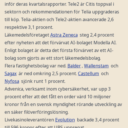
inför deras kvartalsrapporter. Tele2 är Citis toppval i
sektorn och rekommendationen för Telia uppgraderas
till köp. Telia-aktien och Tele2-aktien avancerade 2,6
respektive 3,1 procent.
Läkemedelsföretaget
Astra Zeneca
steg 2,4 procent
efter nyheten att det förvärvat AI-bolaget Modella AI.
Enligt bolaget är detta det första förvärvet av ett AI-
bolag som gjorts av ett stort läkemedelsbolag.
Flera fastighetsbolag var ned.
Balder
,
Wallenstam
och
Sagax
är ned omkring 2,5 procent.
Castellum
och
Nyfosa
sjönk runt 1 procent.
Advenica, verksamt inom cybersäkerhet, var upp 3
procent efter att det fått en order värd 10 miljoner
kronor från en svensk myndighet rörande utveckling av
en säker filöverföringslösning.
Livekasinoleverantören
Evolution
backade 3,4 procent
till 596 kronor efter att UBS upprepat