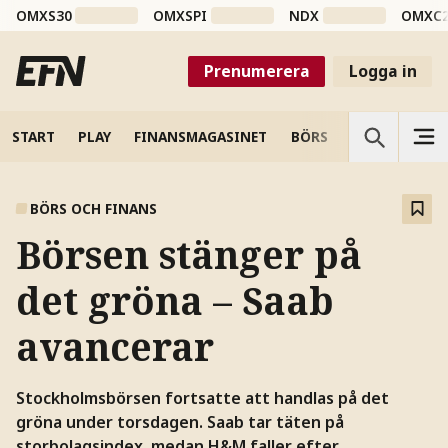
OMXS30
OMXSPI
NDX
OMXC
Prenumerera
Logga in
START
PLAY
FINANSMAGASINET
BÖRS
VETENSKAP
BÖRS OCH FINANS
Börsen stänger på
det gröna – Saab
avancerar
Stockholmsbörsen fortsatte att handlas på det
gröna under torsdagen. Saab tar täten på
storbolagsindex, medan H&M faller efter