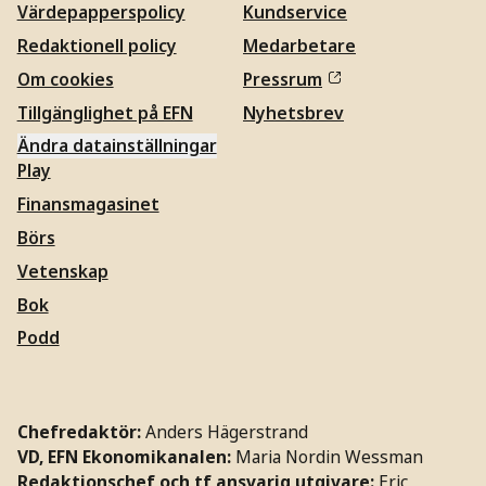
Värdepapperspolicy
Kundservice
Redaktionell policy
Medarbetare
Om cookies
Pressrum
Tillgänglighet på EFN
Nyhetsbrev
Ändra datainställningar
Play
Finansmagasinet
Börs
Vetenskap
Bok
Podd
Chefredaktör:
Anders Hägerstrand
VD, EFN Ekonomikanalen:
Maria Nordin Wessman
Redaktionschef och tf ansvarig utgivare:
Eric