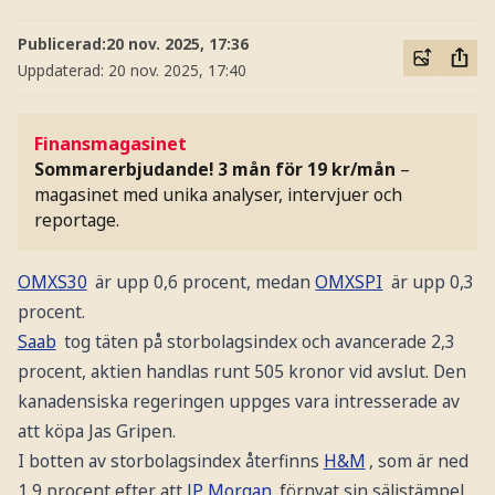
Publicerad:
20 nov. 2025, 17:36
Uppdaterad:
20 nov. 2025, 17:40
Finansmagasinet
Sommarerbjudande! 3 mån för 19 kr/mån
–
magasinet med unika analyser, intervjuer och
reportage.
OMXS30
är upp 0,6 procent, medan
OMXSPI
är upp 0,3
procent.
Saab
tog täten på storbolagsindex och avancerade 2,3
procent, aktien handlas runt 505 kronor vid avslut. Den
kanadensiska regeringen uppges vara intresserade av
att köpa Jas Gripen.
I botten av storbolagsindex återfinns
H&M
, som är ned
1,9 procent efter att
JP Morgan
förnyat sin säljstämpel.