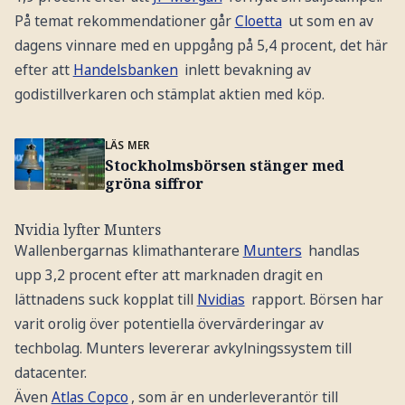
På temat rekommendationer går
Cloetta
ut som en av
dagens vinnare med en uppgång på 5,4 procent, det här
efter att
Handelsbanken
inlett bevakning av
godistillverkaren och stämplat aktien med köp.
LÄS MER
Stockholmsbörsen stänger med
gröna siffror
Nvidia lyfter Munters
Wallenbergarnas klimathanterare
Munters
handlas
upp 3,2 procent efter att marknaden dragit en
lättnadens suck kopplat till
Nvidias
rapport. Börsen har
varit orolig över potentiella övervärderingar av
techbolag. Munters levererar avkylningssystem till
datacenter.
Även
Atlas Copco
, som är en underleverantör till