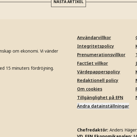
NÄSTA ARTIKEL
Användarvillkor
Integritetspolicy
unskap om ekonomi. Vi vänder
Prenumerationsvillkor
FactSet villkor
ed 15 minuters fördröjning.
Värdepapperspolicy
Redaktionell policy
Om cookies
Tillgänglighet på EFN
Ändra datainställningar
Chefredaktör:
Anders Häger
VD, EFN Ekonomikanalen:
M