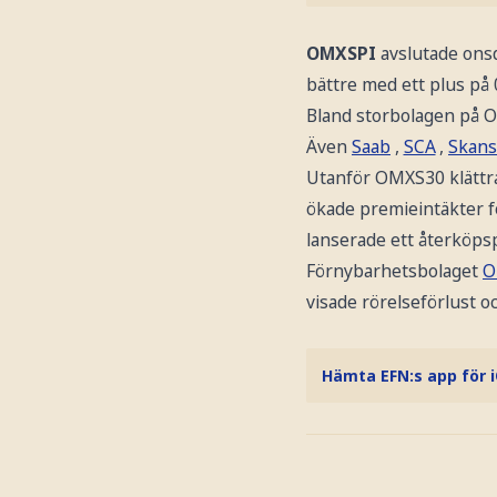
OMXSPI
avslutade ons
bättre med ett plus på 
Bland storbolagen på 
Även
Saab
,
SCA
,
Skans
Utanför OMXS30 klätt
ökade premieintäkter fö
lanserade ett återköps
Förnybarhetsbolaget
O
visade rörelseförlust o
Hämta EFN:s app för 