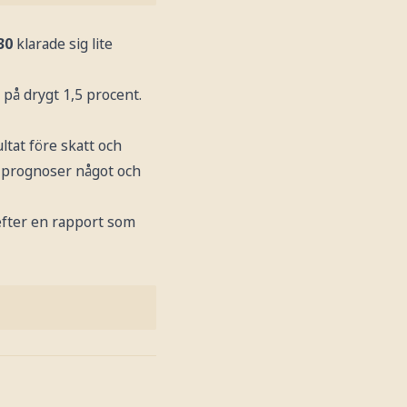
30
klarade sig lite
på drygt 1,5 procent.
tat före skatt och
a prognoser något och
efter en rapport som