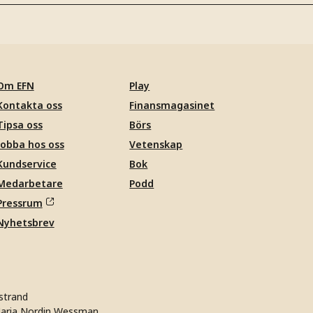
Om EFN
Play
Kontakta oss
Finansmagasinet
Tipsa oss
Börs
Jobba hos oss
Vetenskap
Kundservice
Bok
Medarbetare
Podd
Pressrum
Nyhetsbrev
strand
aria Nordin Wessman