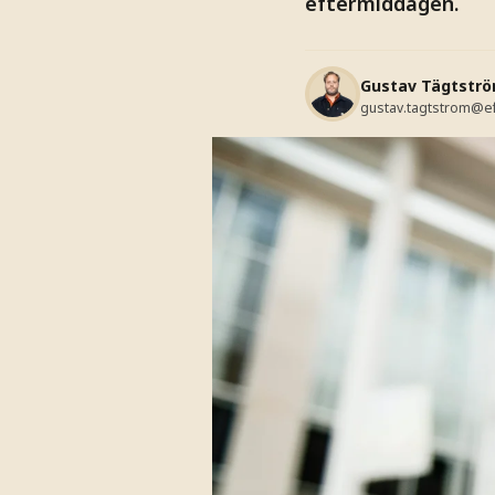
eftermiddagen.
Gustav Tägtstr
gustav.tagtstrom@e