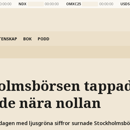
0:00:00
NDX
00:00:00
OMXC25
00:00:00
USDS
TENSKAP
BOK
PODD
olmsbörsen tappad
gde nära nollan
 dagen med ljusgröna siffror surnade Stockholmsbör