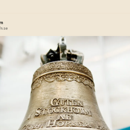
öm
fn.se