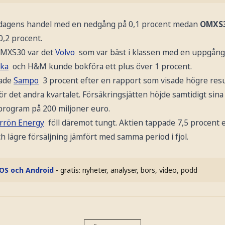
dagens handel med en nedgång på 0,1 procent medan
OMXS
0,2 procent.
OMXS30 var det
Volvo
som var bäst i klassen med en uppgång 
ka
och H&M kunde bokföra ett plus över 1 procent.
rade
Sampo
3 procent efter en rapport som visade högre resul
r det andra kvartalet. Försäkringsjätten höjde samtidigt sin
program på 200 miljoner euro.
rrön Energy
föll däremot tungt. Aktien tappade 7,5 procent 
ch lägre försäljning jämfört med samma period i fjol.
iOS och Android
- gratis: nyheter, analyser, börs, video, podd