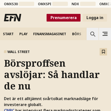
OMXS30
OMXSPI
NDX
OMXC
Prenumerera
Logga in
START
PLAY
FINANSMAGASINET
BÖRS
VETENSKAP
WALL STREET
Börsproffsen
avslöjar: Så handlar
de nu
Det är ett alltjämnt svårtolkat marknadsläge för
investerare globalt.
CNBC
har intervjuat flera marknadsstrateger som