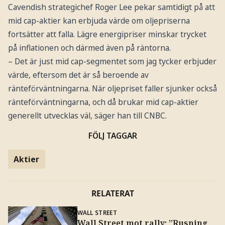
Cavendish strategichef Roger Lee pekar samtidigt på att
mid cap-aktier kan erbjuda värde om oljepriserna
fortsätter att falla. Lägre energipriser minskar trycket
på inflationen och därmed även på räntorna.
– Det är just mid cap-segmentet som jag tycker erbjuder
värde, eftersom det är så beroende av
ränteförväntningarna. När oljepriset faller sjunker också
ränteförväntningarna, och då brukar mid cap-aktier
generellt utvecklas väl, säger han till CNBC.
FÖLJ TAGGAR
Aktier
RELATERAT
WALL STREET
Wall Street mot rally: ”Rusning