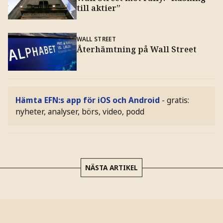
till aktier”
WALL STREET
Återhämtning på Wall Street
Hämta EFN:s app för iOS och Android
- gratis:
nyheter, analyser, börs, video, podd
NÄSTA ARTIKEL