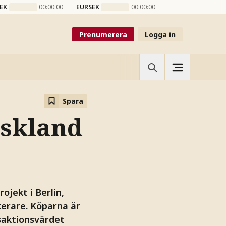
EK
00:00:00
EURSEK
00:00:00
Prenumerera
Logga in
Spara
yskland
ojekt i Berlin,
terare. Köparna är
saktionsvärdet