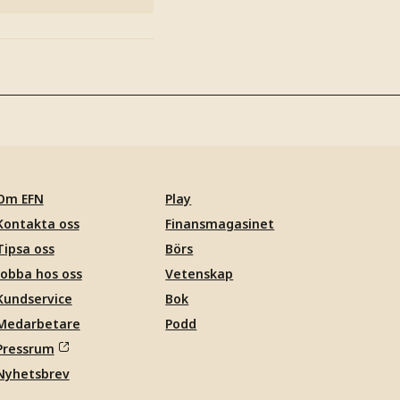
Om EFN
Play
Kontakta oss
Finansmagasinet
Tipsa oss
Börs
Jobba hos oss
Vetenskap
Kundservice
Bok
Medarbetare
Podd
Pressrum
Nyhetsbrev