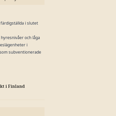
rdigställda i slutet
 hyresnivåer och låga
reslägenheter i
s som subventionerade
kt i Finland