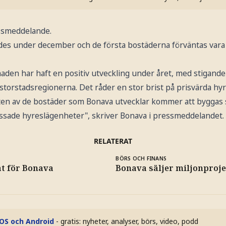
essmeddelande.
des under december och de första bostäderna förväntas vara fä
den har haft en positiv utveckling under året, med stigande
i storstadsregionerna. Det råder en stor brist på prisvärda hy
ften av de bostäder som Bonava utvecklar kommer att bygga
assade hyreslägenheter", skriver Bonava i pressmeddelandet.
RELATERAT
BÖRS OCH FINANS
at för Bonava
Bonava säljer miljonproje
iOS och Android
- gratis: nyheter, analyser, börs, video, podd