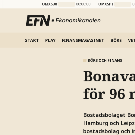
OMXS30
00:00:00
OMXSPI
0
START
PLAY
FINANSMAGASINET
BÖRS
VE
BÖRS OCH FINANS
Bonava 
för 96 
Bostadsbolaget Bona
Hamburg och Leipzig
bostadsbolag och i