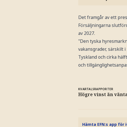
Det framgår av ett pr
Försäljningarna slutför
av 2027.
"Den tyska hyresmarkna
vakansgrader, särskilt 
Tyskland och cirka häl
och tillgänglighetsanp
KVARTALSRAPPORTER
Högre vinst än vänt
Hämta EFN:s app för 