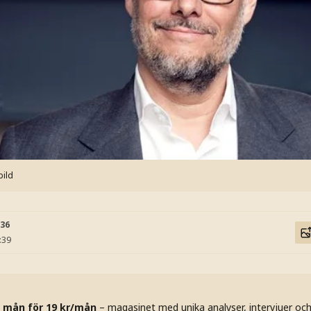
bild
:36
:39
 mån för 19 kr/mån
– magasinet med unika analyser, intervjuer oc