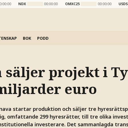
0:00:00
NDX
00:00:00
OMXC25
00:00:00
USDS
TENSKAP
BOK
PODD
säljer projekt i T
miljarder euro
va startar produktion och säljer tre hyresrättspr
, omfattande 299 hyresrätter, till tre olika inves
nstitutionella investerare. Det sammanlagda tran