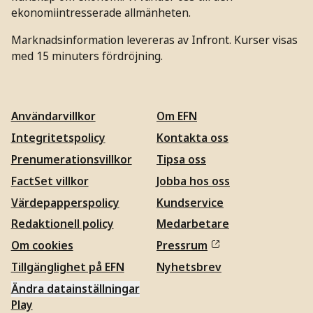
ekonomiintresserade allmänheten.
Marknadsinformation levereras av Infront. Kurser visas
med 15 minuters fördröjning.
Användarvillkor
Om EFN
Integritetspolicy
Kontakta oss
Prenumerationsvillkor
Tipsa oss
FactSet villkor
Jobba hos oss
Värdepapperspolicy
Kundservice
Redaktionell policy
Medarbetare
Om cookies
Pressrum
Tillgänglighet på EFN
Nyhetsbrev
Ändra datainställningar
Play