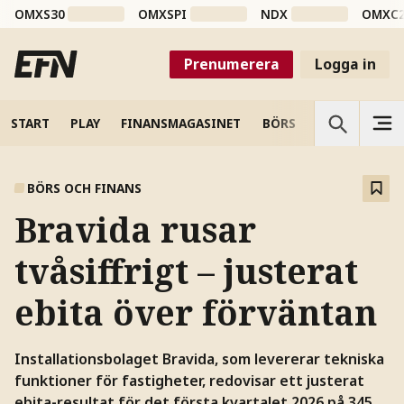
OMXS30
OMXSPI
NDX
OMXC
Prenumerera
Logga in
START
PLAY
FINANSMAGASINET
BÖRS
VETENSKAP
BÖRS OCH FINANS
Bravida rusar
tvåsiffrigt – justerat
ebita över förväntan
Installationsbolaget Bravida, som levererar tekniska
funktioner för fastigheter, redovisar ett justerat
ebita-resultat för det första kvartalet 2026 på 345