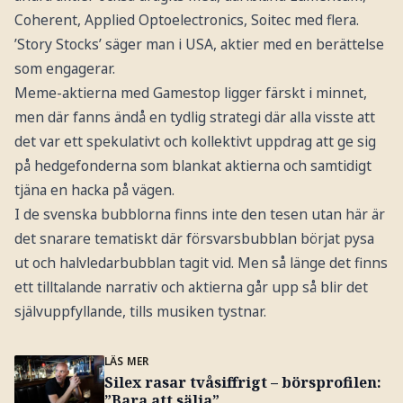
Coherent, Applied Optoelectronics, Soitec med flera.
’Story Stocks’ säger man i USA, aktier med en berättelse
som engagerar.
Meme-aktierna med Gamestop ligger färskt i minnet,
men där fanns ändå en tydlig strategi där alla visste att
det var ett spekulativt och kollektivt uppdrag att ge sig
på hedgefonderna som blankat aktierna och samtidigt
tjäna en hacka på vägen.
I de svenska bubblorna finns inte den tesen utan här är
det snarare tematiskt där försvarsbubblan börjat pysa
ut och halvledarbubblan tagit vid. Men så länge det finns
ett tilltalande narrativ och aktierna går upp så blir det
självuppfyllande, tills musiken tystnar.
LÄS MER
Silex rasar tvåsiffrigt – börsprofilen:
”Bara att sälja”