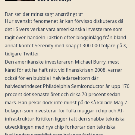
Där ser det minst sagt ansträngt ut
Hur svenskt fenomenet är kan förvisso diskuteras då
det i Sivers verkar vara amerikanska investerare som
tagit över handeln i aktien efter blogginlägg från bland
annat kontot Serenity med knappt 300 000 följare på X,
tidigare Twitter.
Den amerikanske investeraren Michael Burry, mest
känd för att ha haft rätt vid finanskrisen 2008, varnar
också för en bubbla i halvledarsektorn där
halvledarindexet Philadelphia Semiconductor är upp 170
procent det senaste året och cirka 70 procent sedan
mars. Han pekar dock inte minst på de så kallade Mag 7-
bolagen som investerar för fulla muggar i chip och AI-
infrastruktur. Kritiken ligger i att den snabba tekniska
utvecklingen med nya chip förkortar den tekniska
livslängden samtidigt som bolagen förlänger