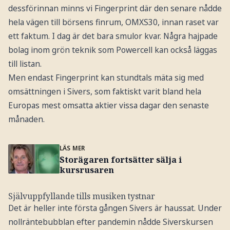
dessförinnan minns vi Fingerprint där den senare nådde
hela vägen till börsens finrum, OMXS30, innan raset var
ett faktum. I dag är det bara smulor kvar. Några hajpade
bolag inom grön teknik som Powercell kan också läggas
till listan.
Men endast Fingerprint kan stundtals mäta sig med
omsättningen i Sivers, som faktiskt varit bland hela
Europas mest omsatta aktier vissa dagar den senaste
månaden.
LÄS MER
Storägaren fortsätter sälja i
kursrusaren
Självuppfyllande tills musiken tystnar
Det är heller inte första gången Sivers är haussat. Under
nollräntebubblan efter pandemin nådde Siverskursen