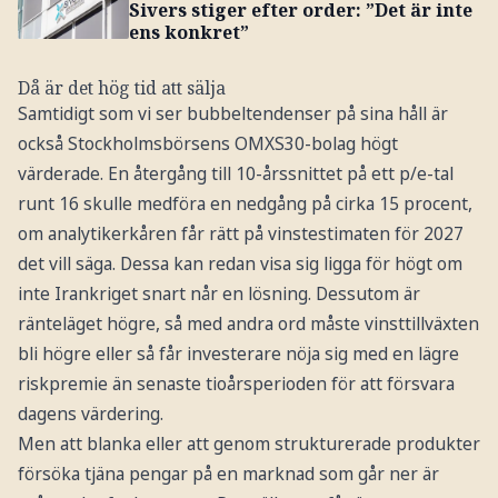
Sivers stiger efter order: ”Det är inte
ens konkret”
Då är det hög tid att sälja
Samtidigt som vi ser bubbeltendenser på sina håll är
också Stockholmsbörsens OMXS30-bolag högt
värderade. En återgång till 10-årssnittet på ett p/e-tal
runt 16 skulle medföra en nedgång på cirka 15 procent,
om analytikerkåren får rätt på vinstestimaten för 2027
det vill säga. Dessa kan redan visa sig ligga för högt om
inte Irankriget snart når en lösning. Dessutom är
ränteläget högre, så med andra ord måste vinsttillväxten
bli högre eller så får investerare nöja sig med en lägre
riskpremie än senaste tioårsperioden för att försvara
dagens värdering.
Men att blanka eller att genom strukturerade produkter
försöka tjäna pengar på en marknad som går ner är