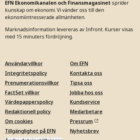
EFN Ekonomikanalen och Finansmagasinet
sprider
kunskap om ekonomi. Vi vänder oss till den
ekonomiintresserade allmänheten.
Marknadsinformation levereras av Infront. Kurser visas
med 15 minuters fördröjning.
Användarvillkor
Om EFN
Integritetspolicy
Kontakta oss
Prenumerationsvillkor
Tipsa oss
FactSet villkor
Jobba hos oss
Värdepapperspolicy
Kundservice
Redaktionell policy
Medarbetare
Om cookies
Pressrum
Tillgänglighet på EFN
Nyhetsbrev