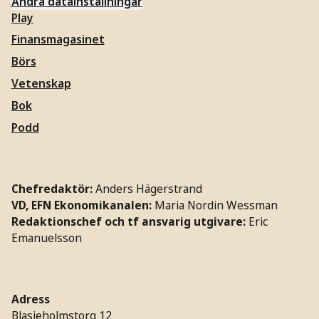
Ändra datainställningar
Play
Finansmagasinet
Börs
Vetenskap
Bok
Podd
Chefredaktör:
Anders Hägerstrand
VD, EFN Ekonomikanalen:
Maria Nordin Wessman
Redaktionschef och tf ansvarig utgivare:
Eric
Emanuelsson
Adress
Blasieholmstorg 12