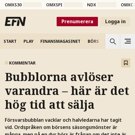
OMXS30
OMXSPI
NDX
OMXC
Prenumerera
Logga in
START
PLAY
FINANSMAGASINET
BÖRS
VETENSKAP
KOMMENTAR
Bubblorna avlöser
varandra – här är det
hög tid att sälja
Försvarsbubblan vacklar och halvledarna har tagit
vid. Ordspråken om börsens säsongsmönster är
många, men på en dyr börs är frågan om det inte är