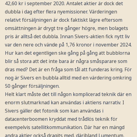
42,60 kr i september 2020. Antalet aktier är dock det
dubbla i dag efter flera nyemissioner. Värderingen
relativt försäljningen är dock faktiskt lägre eftersom
omsättningen är drygt tre gånger högre, men bolagets
pris är alltså det dubbla. Innan Sivers-aktien fick nytt liv
var den nere och vände på 1,76 kronor i november 2024.
Hur kan det egentligen ske gång på gång att bubblorna
blir så stora att det inte bara är några småsparare som
dras med? Det är en fråga som tål att funderas kring. För
nog är Sivers en bubbla alltid med en värdering omkring
50 gånger försäljningen.
Helt klart måste det till någon komplicerad teknik där en
enorm slutmarknad kan användas i aktiens narrativ. I
Sivers gäller det fotonik som kan användas i
datacenterboomen kryddat med trådlös teknik för
exempelvis satellitkommunikation. Där har en mängd
andra aktier också dragits med, däribland Lumentum,