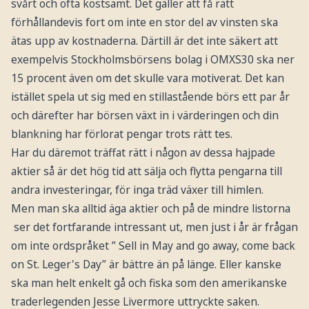
svårt och ofta kostsamt. Det gäller att få rätt
förhållandevis fort om inte en stor del av vinsten ska
ätas upp av kostnaderna. Därtill är det inte säkert att
exempelvis Stockholmsbörsens bolag i OMXS30 ska ner
15 procent även om det skulle vara motiverat. Det kan
istället spela ut sig med en stillastående börs ett par år
och därefter har börsen växt in i värderingen och din
blankning har förlorat pengar trots rätt tes.
Har du däremot träffat rätt i någon av dessa hajpade
aktier så är det hög tid att sälja och flytta pengarna till
andra investeringar, för inga träd växer till himlen.
Men man ska alltid äga aktier och på de mindre listorna
ser det fortfarande intressant ut, men just i år är frågan
om inte ordspråket ” Sell in May and go away, come back
on St. Leger's Day” är bättre än på länge. Eller kanske
ska man helt enkelt gå och fiska som den amerikanske
traderlegenden Jesse Livermore uttryckte saken.