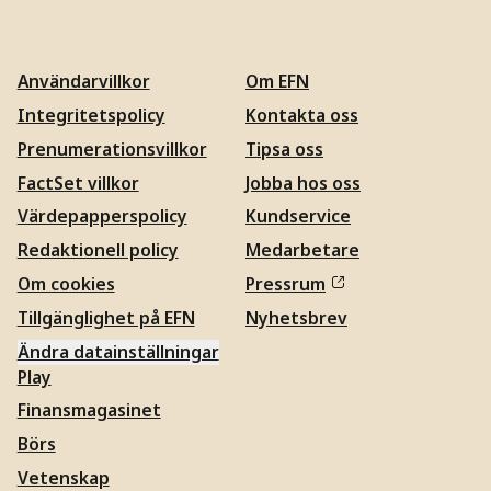
Användarvillkor
Om EFN
Integritetspolicy
Kontakta oss
Prenumerationsvillkor
Tipsa oss
FactSet villkor
Jobba hos oss
Värdepapperspolicy
Kundservice
Redaktionell policy
Medarbetare
Om cookies
Pressrum
Tillgänglighet på EFN
Nyhetsbrev
Ändra datainställningar
Play
Finansmagasinet
Börs
Vetenskap