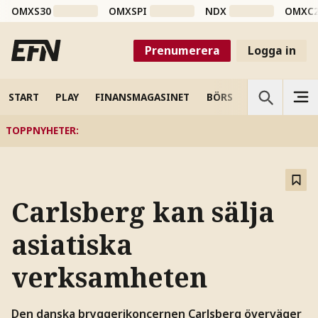
OMXS30
OMXSPI
NDX
OMXC
Prenumerera
Logga in
START
PLAY
FINANSMAGASINET
BÖRS
VETENSKAP
TOPPNYHETER
:
Carlsberg kan sälja
asiatiska
verksamheten
Den danska bryggerikoncernen Carlsberg överväger