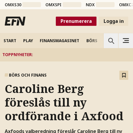
OMXS30
OMXSPI
NDX
OMXC
Prenumerera
Logga in
START
PLAY
FINANSMAGASINET
BÖRS
VETENSKAP
TOPPNYHETER
:
BÖRS OCH FINANS
Caroline Berg
föreslås till ny
ordförande i Axfood
Axfoods valberedning föreslår Caroline Berg till ny