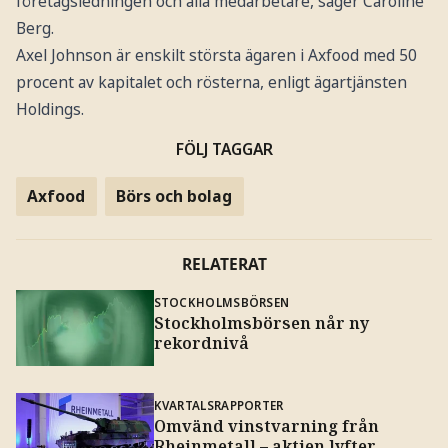
företagsledningen och alla medarbetare, säger Caroline
Berg.
Axel Johnson är enskilt största ägaren i Axfood med 50
procent av kapitalet och rösterna, enligt ägartjänsten
Holdings.
FÖLJ TAGGAR
Axfood
Börs och bolag
RELATERAT
STOCKHOLMSBÖRSEN
Stockholmsbörsen når ny
rekordnivå
KVARTALSRAPPORTER
Omvänd vinstvarning från
Rheinmetall – aktien lyfter