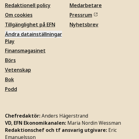
Redaktionell policy
Medarbetare
Om cookies
Pressrum
Tillgänglighet på EFN
Nyhetsbrev
Ändra datainställningar
Play
Finansmagasinet
Börs
Vetenskap
Bok
Podd
Chefredaktör:
Anders Hägerstrand
VD, EFN Ekonomikanalen:
Maria Nordin Wessman
Redaktionschef och tf ansvarig utgivare:
Eric
Emanuelsson