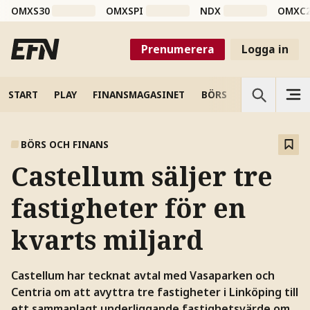
OMXS30
OMXSPI
NDX
OMXC
Prenumerera
Logga in
START
PLAY
FINANSMAGASINET
BÖRS
VETENSKAP
BÖRS OCH FINANS
Castellum säljer tre
fastigheter för en
kvarts miljard
Castellum har tecknat avtal med Vasaparken och
Centria om att avyttra tre fastigheter i Linköping till
ett sammanlagt underliggande fastighetsvärde om