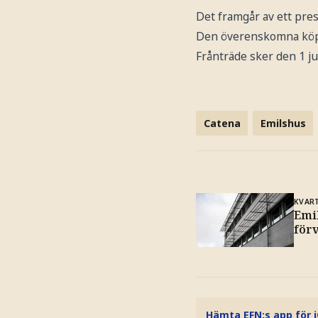
Det framgår av ett pr
Den överenskomna köpes
Frånträde sker den 1 ju
Catena
Emilshus
KVAR
Emi
för
Hämta EFN:s app för 