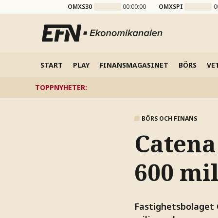
OMXS30
00:00:00
OMXSPI
0
START
PLAY
FINANSMAGASINET
BÖRS
VE
TOPPNYHETER
:
BÖRS OCH FINANS
Catena 
600 mi
Fastighetsbolaget C