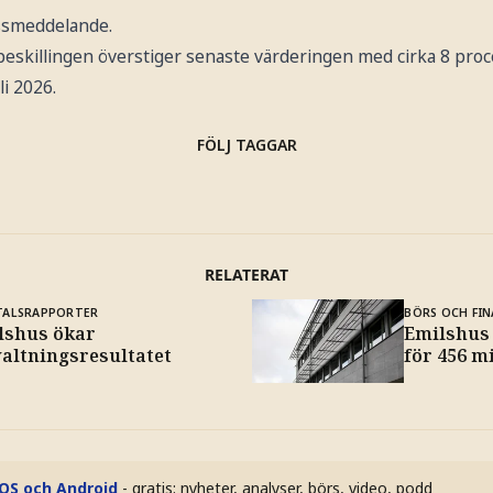
essmeddelande.
killingen överstiger senaste värderingen med cirka 8 proce
li 2026.
FÖLJ TAGGAR
RELATERAT
TALSRAPPORTER
BÖRS OCH FIN
lshus ökar
Emilshus 
valtningsresultatet
för 456 m
iOS och Android
- gratis: nyheter, analyser, börs, video, podd