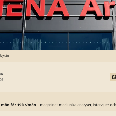
sbyrån
06
:06
 mån för 19 kr/mån
– magasinet med unika analyser, intervjuer oc