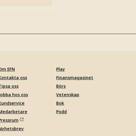
Om EFN
Play
Kontakta oss
Finansmagasinet
Tipsa oss
Börs
Jobba hos oss
Vetenskap
Kundservice
Bok
Medarbetare
Podd
Pressrum
Nyhetsbrev