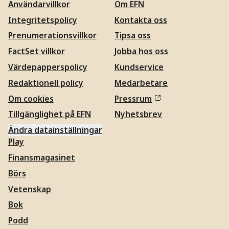
Användarvillkor
Om EFN
Integritetspolicy
Kontakta oss
Prenumerationsvillkor
Tipsa oss
FactSet villkor
Jobba hos oss
Värdepapperspolicy
Kundservice
Redaktionell policy
Medarbetare
Om cookies
Pressrum
Tillgänglighet på EFN
Nyhetsbrev
Ändra datainställningar
Play
Finansmagasinet
Börs
Vetenskap
Bok
Podd