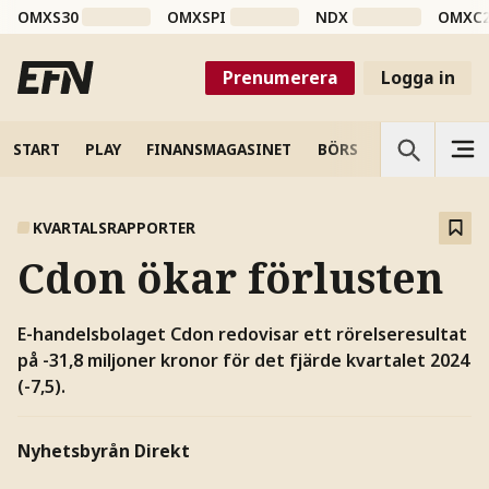
OMXS30
OMXSPI
NDX
OMXC
Prenumerera
Logga in
START
PLAY
FINANSMAGASINET
BÖRS
VETENSKAP
KVARTALSRAPPORTER
Cdon ökar förlusten
E-handelsbolaget Cdon redovisar ett rörelseresultat
på -31,8 miljoner kronor för det fjärde kvartalet 2024
(-7,5).
Nyhetsbyrån Direkt