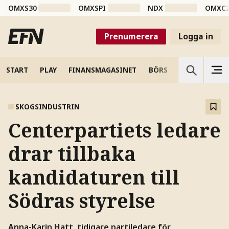
OMXS30
OMXSPI
NDX
OMXC
Prenumerera
Logga in
START
PLAY
FINANSMAGASINET
BÖRS
VETENSKAP
SKOGSINDUSTRIN
Centerpartiets ledare
drar tillbaka
kandidaturen till
Södras styrelse
Anna-Karin Hatt, tidigare partiledare för