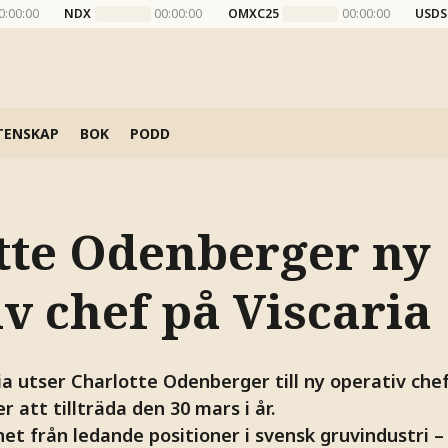
0:00:00
NDX
00:00:00
OMXC25
00:00:00
USDS
TENSKAP
BOK
PODD
tte Odenberger ny
v chef på Viscaria
a utser Charlotte Odenberger till ny operativ chef
att tillträda den 30 mars i år.
et från ledande positioner i svensk gruvindustri 