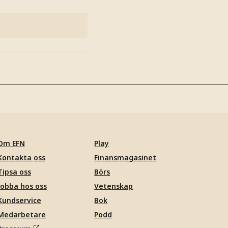
Om EFN
Play
Kontakta oss
Finansmagasinet
Tipsa oss
Börs
Jobba hos oss
Vetenskap
Kundservice
Bok
Medarbetare
Podd