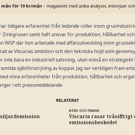
 mån för 19 kr/mån
– magasinet med unika analyser, intervjuer oc
ar tidigare erfarenhet från ledande roller inom gruvindustri
för Zinkgruvan samt haft ansvar för produktion, hållbarhet och
n WSP där hon arbetade med affärsutveckling inom gruvsekt
rad av Viscarias ambition och den tekniska höjd som genomsy
 inte bara en industriell satsning, utan också en strategiskt 
amtida självförsörjning av koppar. Jag ser verkligen fram emot 
 med mina erfarenheter från produktion, hållbarhet och organ
rger i ett pressmeddelande.
RELATERAT
BÖRS OCH FINANS
miljardemission
Viscaria rasar tvåsiffrigt 
emissionsbeskedet