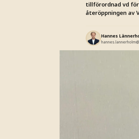
tillförordnad vd fö
återöppningen av V
Hannes Lännerh
hannes.lannerholm@