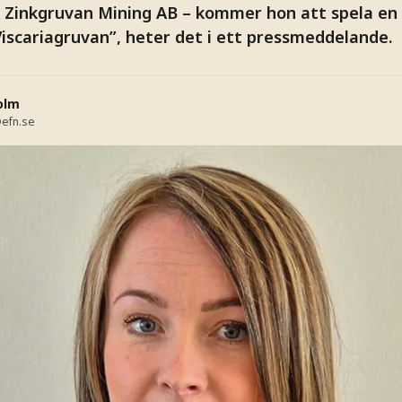
r Zinkgruvan Mining AB – kommer hon att spela en c
iscariagruvan”, heter det i ett pressmeddelande.
olm
efn.se