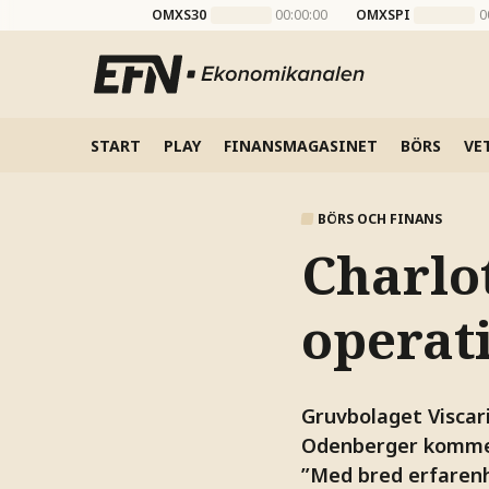
OMXS30
00:00:00
OMXSPI
0
START
PLAY
FINANSMAGASINET
BÖRS
VE
BÖRS OCH FINANS
Charlo
operati
Gruvbolaget Viscari
Odenberger kommer 
”Med bred erfarenh